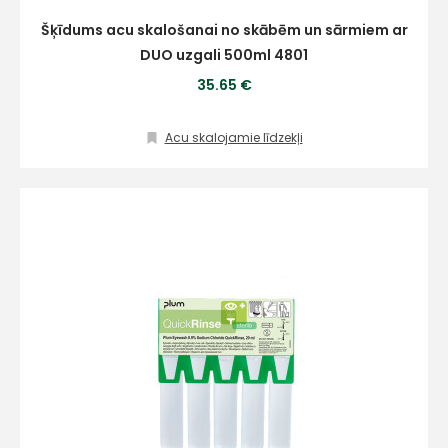
Šķīdums acu skalošanai no skābēm un sārmiem ar
DUO uzgali 500ml 4801
35.65 €
Acu skalojamie līdzekļi
+
Sazinies
ar
mums!