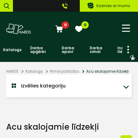
Sazinies ar mums
0
0
Darba
Darba
Darba
Individuāl
Katalogs
apģērbi
apavi
cimdi
līdzekļi
HARDS
Katalogs
Pirmā palīdzība
Acu skalojamie līdzekļi
Izvēlies kategoriju
Acu skalojamie līdzekļi