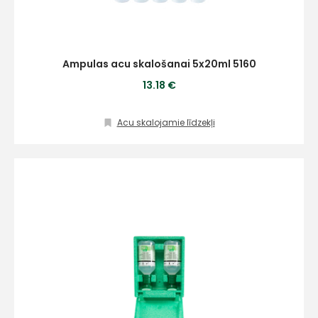
Atbildēsim
pēc
iespējas
ātrāk
Ampulas acu skalošanai 5x20ml 5160
Vārds
13.18 €
Acu skalojamie līdzekļi
E-pasts
Kontakttālrunis
Ziņojums