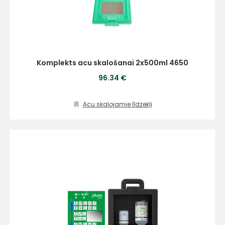
Komplekts acu skalošanai 2x500ml 4650
96.34 €
Piekrītu SIA Hards interne
lietošanas noteikumiem
Acu skalojamie līdzekļi
Piekrītu saņemt jaunumu
pastā
Sūtīt ziņojumu
Klientu
atbalsts