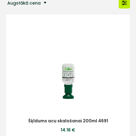
Augstākā cena
Populārākās preces
Šķīdums acu skalošanai 200ml 4691
14.16 €