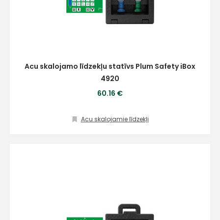
Darbdienās:
8:00 – 17:00
(+371) 63 881
186
Acu skalojamo līdzekļu statīvs Plum Safety iBox
info@hards.lv
4920
60.16 €
Acu skalojamie līdzekļi