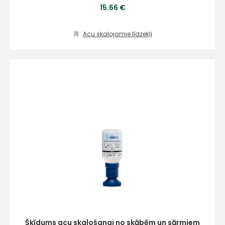
15.66 €
Acu skalojamie līdzekļi
Šķīdums acu skalošanai no skābēm un sārmiem