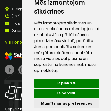
Mēs izmantojam
Kuldīgas iela 69a, Saldus, Saldus nov., LV - 3801
sīkdatnes
(+ 371) 63 881 186
Mēs izmantojam sīkdatnes un
info@hards.lv
citas izsekošanas tehnoloģijas, lai
Darba laiks: Darbadienās: 8:00 - 17:00
uzlabotu Jūsu pārlūkošanas
pieredzi mūsu vietnē, parādītu
Visi kontakti
Jums personalizētu saturu un
mērķētas reklāmas, analizētu
mūsu vietnes datplūsmu un
saprastu, no kurienes nāk mūsu
apmeklētāji.
Es piekrītu
Es noraidu
Mainīt manas preferences
Copyright © 2025 Hards SIA.