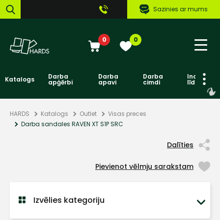
Sazinies ar mums
0
0
Darba
Darba
Darba
Individuāl
Katalogs
apģērbi
apavi
cimdi
līdzekļi
HARDS
Katalogs
Outlet
Visas preces
Darba sandales RAVEN XT S1P SRC
Dalīties
Pievienot vēlmju sarakstam
Izvēlies kategoriju