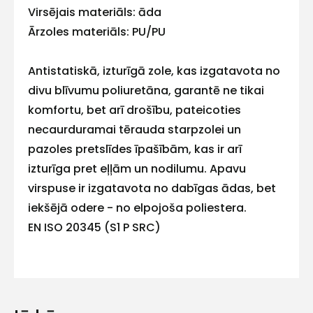
Virsējais materiāls: āda
mums!
Ārzoles materiāls: PU/PU
Atbildēsim
pēc
Antistatiskā, izturīgā zole, kas izgatavota no
iespējas
divu blīvumu poliuretāna, garantē ne tikai
ātrāk
komfortu, bet arī drošību, pateicoties
Vārds
necaurduramai tērauda starpzolei un
pazoles pretslīdes īpašībām, kas ir arī
izturīga pret eļļām un nodilumu. Apavu
virspuse ir izgatavota no dabīgas ādas, bet
E-pasts
iekšējā odere - no elpojoša poliestera.
EN ISO 20345 (S1 P SRC)
Kontakttālrunis