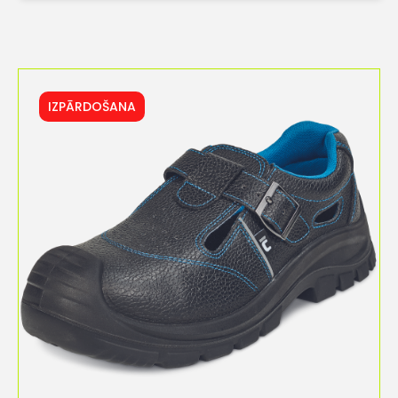
IZPĀRDOŠANA