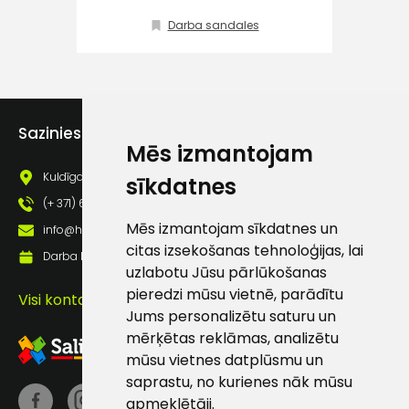
Klientu
Darba sandales
atbalsts
Darbdienās:
8:00 – 17:00
Sazinies ar mums
Mēs izmantojam
(+371) 63 881
186
Kuldīgas iela 69a, Saldus, Saldus nov., LV - 3801
sīkdatnes
info@hards.lv
(+ 371) 63 881 186
Mēs izmantojam sīkdatnes un
info@hards.lv
citas izsekošanas tehnoloģijas, lai
Darba laiks: Darbadienās: 8:00 - 17:00
uzlabotu Jūsu pārlūkošanas
pieredzi mūsu vietnē, parādītu
Visi kontakti
Jums personalizētu saturu un
mērķētas reklāmas, analizētu
mūsu vietnes datplūsmu un
saprastu, no kurienes nāk mūsu
apmeklētāji.