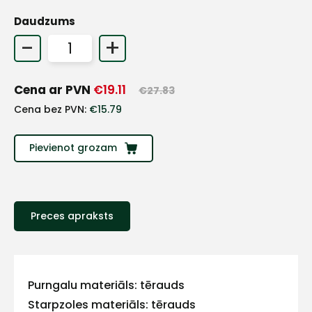
Daudzums
-
+
Cena ar PVN
€
19.11
€
27.83
Cena bez PVN:
€
15.79
Pievienot grozam
Preces apraksts
+
Sazinies
Purngalu materiāls: tērauds
Starpzoles materiāls: tērauds
ar