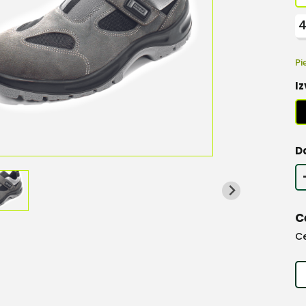
Pi
Iz
D
C
C