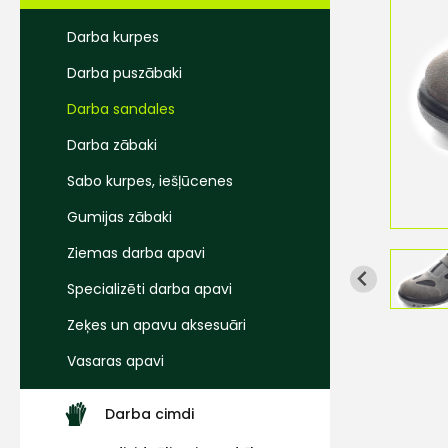
Darba kurpes
Darba puszābaki
Darba sandales
Darba zābaki
Sabo kurpes, iešļūcenes
Gumijas zābaki
Ziemas darba apavi
Specializēti darba apavi
Zeķes un apavu aksesuāri
Vasaras apavi
Darba cimdi