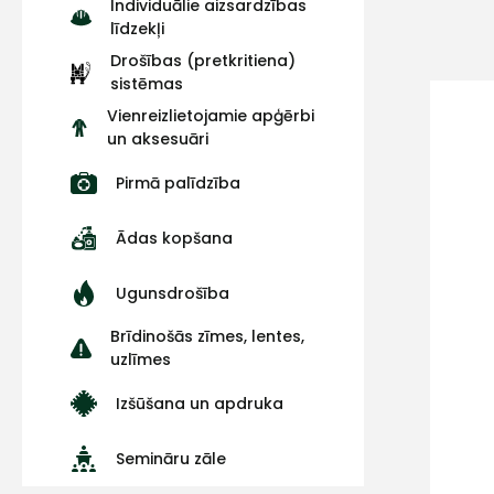
Individuālie aizsardzības
līdzekļi
Drošības (pretkritiena)
sistēmas
Vienreizlietojamie apģērbi
un aksesuāri
Pirmā palīdzība
Ādas kopšana
Ugunsdrošība
Brīdinošās zīmes, lentes,
uzlīmes
Izšūšana un apdruka
Semināru zāle