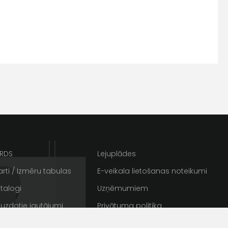
s
Kontakttālrunis
ARDS
Lejuplādes
rti / Izmēru tabulas
E-veikala lietošanas noteikumi
talogi
Uzņēmumiem
ta veikala
 uzdotie jautājumi
Privātuma politika
un
privātuma politikai
rakstus
Sīkdatnes