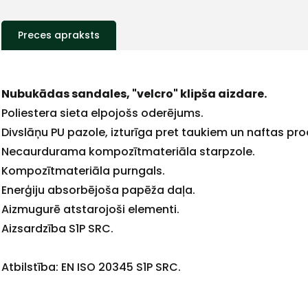
Preces apraksts
+
Nubukādas sandales, "velcro" klipša aizdare.
Poliestera sieta elpojošs oderējums.
Divslāņu PU pazole, izturīga pret taukiem un naftas pr
Necaurdurama kompozītmateriāla starpzole.
Kompozītmateriāla purngals.
Sazinies
Enerģiju absorbējoša papēža daļa.
Aizmugurē atstarojoši elementi.
ar
Aizsardzība S1P SRC.
mums!
Atbilstība: EN ISO 20345 S1P SRC.
Atbildēsim