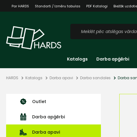
Par HARDS
Standarti / Izmēru tabulas
PDF Katalogi
Biežāk uzdoti
Katalogs
Darba apģērbi
HARDS
Katalogs
Darba apavi
Darba sandales
Darba san
Outlet
Darba apģērbi
Darba apavi