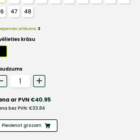
46
47
48
eejamais atlikums:
3
vēlieties krāsu
audzums
-
+
ena ar PVN
€
40.95
ena bez PVN:
€
33.84
Pievienot grozam