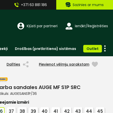
+371 63 881 186
Sazinies ar mums
Kļūsti par partneri
Ienākt/Reģistrēties
zekļi
Drošības (pretkritiena) sistēmas
Outlet
Vienreizlietojamie apģērbi un aksesuāri
Brīdinošās zīmes, lentes, uzlīmes
Dalīties
Pievienot vēlmju sarakstam
arba sandales AUGE MF S1P SRC
tikuls:
AUGESANS1P/36
eejamie izmēri
36
37
38
39
40
41
42
43
44
45