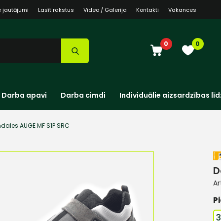
e jautājumi
Lasīt rakstus
Video / Galerija
Kontakti
Vakances
0
0
Darba apavi
Darba cimdi
Individuālie aizsardzības līd
dales AUGE MF S1P SRC
D
Ar
Pi