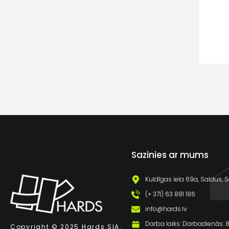
Sazinies ar mums
Kuldīgas iela 69a, Saldus, S
(+ 371) 63 881 186
info@hards.lv
Darba laiks: Darbadienās: 8:
Copyright © 2025 Hards SIA.