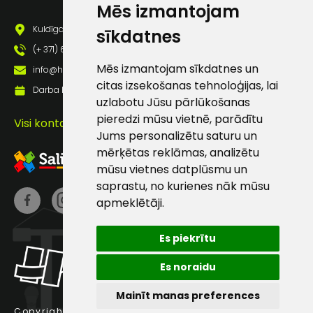
Mēs izmantojam
Darbdienās:
Kuldīgas iela 69a, Saldus, Saldus nov., LV - 3801
sīkdatnes
8:00 – 17:00
(+ 371) 63 881 186
(+371) 63 881
Mēs izmantojam sīkdatnes un
info@hards.lv
186
citas izsekošanas tehnoloģijas, lai
Darba laiks: Darbadienās: 8:00 - 17:00
uzlabotu Jūsu pārlūkošanas
info@hards.lv
pieredzi mūsu vietnē, parādītu
Visi kontakti
Jums personalizētu saturu un
mērķētas reklāmas, analizētu
mūsu vietnes datplūsmu un
saprastu, no kurienes nāk mūsu
apmeklētāji.
Es piekrītu
Es noraidu
Mainīt manas preferences
Copyright © 2025 Hards SIA.