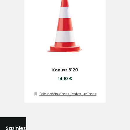
Piekrītu SIA Hards interne
lietošanas noteikumiem
Piekrītu saņemt jaunumu
pastā
Konuss 8120
14.10 €
Sūtīt ziņojumu
Brīdinošās zīmes, lentes, uzlīmes
Klientu
atbalsts
Sazinies ar mums