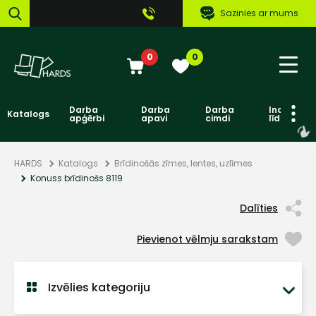
Sazinies ar mums
0
0
Darba
Darba
Darba
Individuāl
Katalogs
apģērbi
apavi
cimdi
līdzekļi
HARDS
Katalogs
Brīdinošās zīmes, lentes, uzlīmes
Konuss brīdinošs 8119
Dalīties
Pievienot vēlmju sarakstam
Izvēlies kategoriju