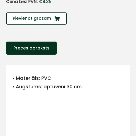
Cena bez PVN:
€
8.39
Pievienot grozam
Preces apraksts
+
• Materiāls: PVC
• Augstums: aptuveni 30 cm
Sazinies
ar
mums!