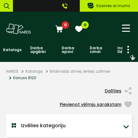
Sazinies ar mums
0
0
Darba
Darba
Darba
Individuāl
Katalogs
apģērbi
apavi
cimdi
līdzekļi
HARDS
Katalogs
Brīdinošās zīmes, lentes, uzlīmes
Konuss 8120
Dalīties
Pievienot vēlmju sarakstam
Izvēlies kategoriju