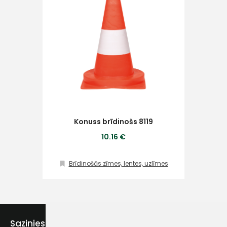
Piekrītu SIA Hards interne
lietošanas noteikumiem
Piekrītu saņemt jaunumu
pastā
Konuss brīdinošs 8119
10.16 €
Sūtīt ziņojumu
Brīdinošās zīmes, lentes, uzlīmes
Klientu
atbalsts
Sazinies ar mums