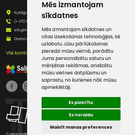
Mēs izmantojam
Darbdienās:
Kuldīgas iela 69a, Saldus, Saldus nov., LV - 3801
sīkdatnes
8:00 – 17:00
(+ 371) 63 881 186
(+371) 63 881
Mēs izmantojam sīkdatnes un
info@hards.lv
186
citas izsekošanas tehnoloģijas, lai
Darba laiks: Darbadienās: 8:00 - 17:00
uzlabotu Jūsu pārlūkošanas
info@hards.lv
pieredzi mūsu vietnē, parādītu
Visi kontakti
Jums personalizētu saturu un
mērķētas reklāmas, analizētu
mūsu vietnes datplūsmu un
saprastu, no kurienes nāk mūsu
apmeklētāji.
Es piekrītu
Es noraidu
Mainīt manas preferences
Copyright © 2025 Hards SIA.