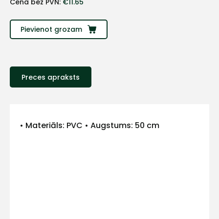
Cena bez PVN:
€
11.65
Pievienot grozam
Preces apraksts
+
• Materiāls: PVC • Augstums: 50 cm
Sazinies
ar
mums!