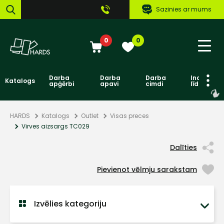
Sazinies ar mums
0
0
Darba
Darba
Darba
Individuāl
Katalogs
apģērbi
apavi
cimdi
līdzekļi
HARDS
Katalogs
Outlet
Visas preces
Virves aizsargs TC029
Dalīties
Pievienot vēlmju sarakstam
Izvēlies kategoriju