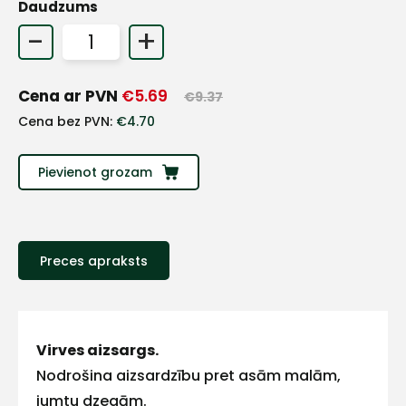
Daudzums
-
+
Cena ar PVN
€
5.69
€
9.37
Cena bez PVN:
€
4.70
Pievienot grozam
+
Preces apraksts
Sazinies
ar
Virves aizsargs.
Nodrošina aizsardzību pret asām malām,
mums!
jumtu dzegām.