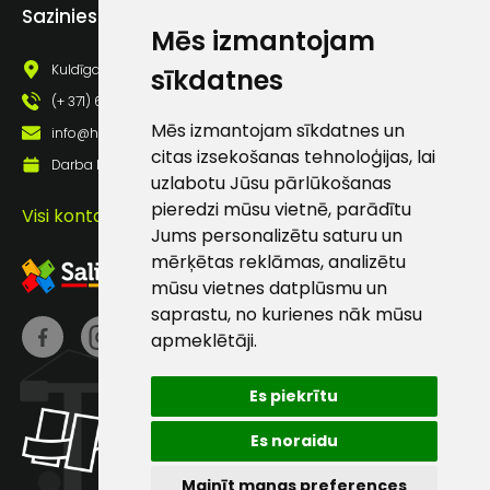
Sazinies ar mums
Mēs izmantojam
Kuldīgas iela 69a, Saldus, Saldus nov., LV - 3801
sīkdatnes
(+ 371) 63 881 186
Mēs izmantojam sīkdatnes un
info@hards.lv
citas izsekošanas tehnoloģijas, lai
Darba laiks: Darbadienās: 8:00 - 17:00
uzlabotu Jūsu pārlūkošanas
Piekrītu SIA Hards interne
pieredzi mūsu vietnē, parādītu
lietošanas noteikumiem
Visi kontakti
Jums personalizētu saturu un
Piekrītu saņemt jaunumu
mērķētas reklāmas, analizētu
pastā
mūsu vietnes datplūsmu un
saprastu, no kurienes nāk mūsu
apmeklētāji.
Sūtīt ziņojumu
Es piekrītu
Klientu
Es noraidu
atbalsts
Mainīt manas preferences