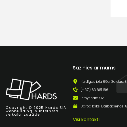
Sazinies ar mums
Kuldīgas iela 69a, Saldus, S
(+ 371) 63 881 186
info@hards.lv
Darba laiks: Darbadienās: 8:
Copyright © 2025 Hards SIA.
webbuilding.lv
interneta
veikalu izstrāde
Visi kontakti