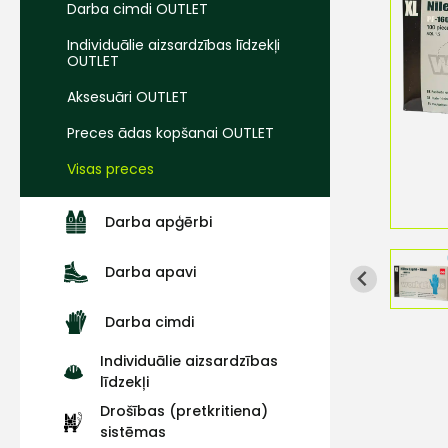
Darba cimdi OUTLET
Individuālie aizsardzības līdzekļi
OUTLET
Aksesuāri OUTLET
Preces ādas kopšanai OUTLET
Visas preces
Darba apģērbi
Darba apavi
Darba cimdi
Individuālie aizsardzības
līdzekļi
Drošības (pretkritiena)
sistēmas