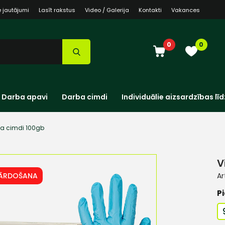
e jautājumi
Lasīt rakstus
Video / Galerija
Kontakti
Vakances
0
0
Darba apavi
Darba cimdi
Individuālie aizsardzības līd
rila cimdi 100gb
V
PĀRDOŠANA
Ar
Pi