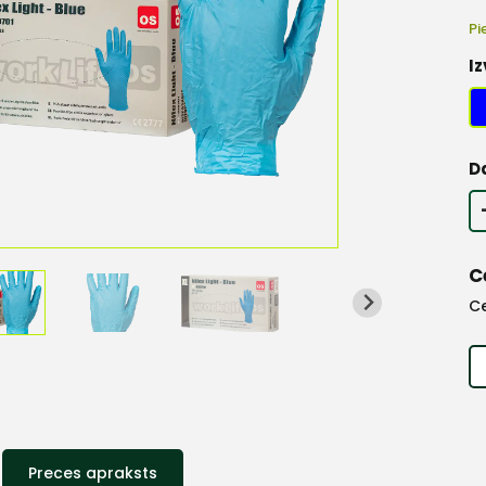
Pi
Iz
D
C
C
Preces apraksts