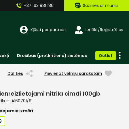
+371 63 881 186
Sazinies ar mums
Kļūsti par partneri
Ienākt/Reģistrēties
zekļi
Drošības (pretkritiena) sistēmas
Outlet
Vienreizlietojamie apģērbi un aksesuāri
Brīdinošās zīmes, lentes, uzlīmes
Dalīties
Pievienot vēlmju sarakstam
ienreizlietojami nitrila cimdi 100gb
tikuls:
A160701/9
eejamie izmēri
9