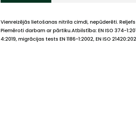
Vienreizējās lietošanas nitrila cimdi, nepūderēti. Relje
+
Piemēroti darbam ar pārtiku.Atbilstība: EN ISO 374-1:20
4:2019, migrācijas tests EN 1186-1:2002, EN ISO 21420:20
Sazinies
ar
mums!
Atbildēsim
pēc