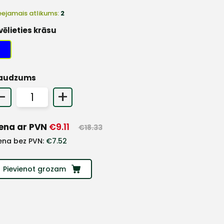
eejamais atlikums:
2
vēlieties krāsu
audzums
-
+
ena ar PVN
€
9.11
€
18.33
ena bez PVN:
€
7.52
Pievienot grozam