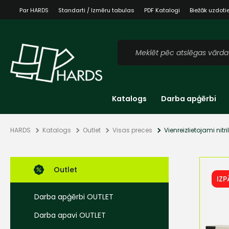
Par HARDS
Standarti / Izmēru tabulas
PDF Katalogi
Biežāk uzdoti
Katalogs
Darba apģērbi
HARDS
Katalogs
Outlet
Visas preces
Vienreizlietojami nit
Outlet
IZ
Darba apģērbi OUTLET
Darba apavi OUTLET