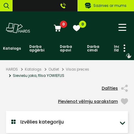
Sazinies ar mums
0
0
Darba
Darba
Darba
Individuāl
Katalogs
apģērbi
apavi
cimdi
līdzekļi
HARDS
Katalogs
Outlet
Visas preces
Sieviešu jaka, flīsa YOWIEFLIS
Dalīties
Pievienot vēlmju sarakstam
Izvēlies kategoriju