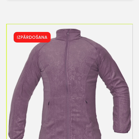
IZPĀRDOŠANA