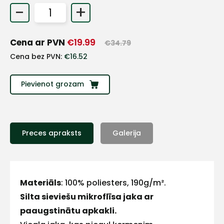
-
+
+
Cena ar PVN
€
19.99
€
34.79
Sazinies
Cena bez PVN:
€
16.52
ar
Pievienot grozam
mums!
Atbildēsim
pēc
iespējas
Preces apraksts
Galerija
ātrāk
Vārds
Materiāls
: 100% poliesters, 190g/m².
Silta sieviešu mikroflīsa jaka ar
paaugstinātu apkakli.
E-pasts