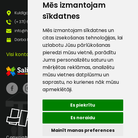
Mēs izmantojam
pastā
Kuldīgas iela 69a, Saldus, Saldus nov., LV - 3801
sīkdatnes
(+ 371) 63 881 186
Sūtīt ziņojumu
Mēs izmantojam sīkdatnes un
info@hards.lv
citas izsekošanas tehnoloģijas, lai
Darba laiks: Darbadienās: 8:00 - 17:00
Klientu
uzlabotu Jūsu pārlūkošanas
pieredzi mūsu vietnē, parādītu
Visi kontakti
Jums personalizētu saturu un
atbalsts
mērķētas reklāmas, analizētu
mūsu vietnes datplūsmu un
Darbdienās:
saprastu, no kurienes nāk mūsu
8:00 – 17:00
apmeklētāji.
(+371) 63 881
186
Es piekrītu
info@hards.lv
Es noraidu
Mainīt manas preferences
Copyright © 2025 Hards SIA.