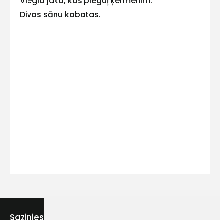
Viegla jaka, kas pieguļ ķermenim.
Divas sānu kabatas.
Kontakttālrunis
Ziņojums
Piekrītu SIA Hards interne
lietošanas noteikumiem
Piekrītu saņemt jaunumu
Sazinies ar mums