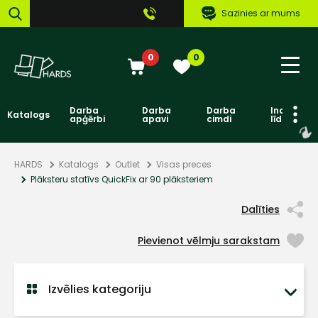
Sazinies ar mums
0
0
Darba
Darba
Darba
Individuāl
Katalogs
apģērbi
apavi
cimdi
līdzekļi
HARDS
Katalogs
Outlet
Visas preces
Plāksteru statīvs QuickFix ar 90 plāksteriem
Dalīties
Pievienot vēlmju sarakstam
Izvēlies kategoriju