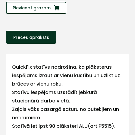
Sazinies
Pievienot grozam
ar
mums!
Preces apraksts
Atbildēsim
pēc
iespējas
ātrāk
QuickFix statīvs nodrošina, ka plāksterus
iespējams izraut ar vienu kustību un uzlikt uz
Vārds
brūces ar vienu roku.
Statīvu iespējams uzstādīt jebkurā
stacionārā darba vietā.
Zaļais vāks pasargā saturu no putekļiem un
E-pasts
netīrumiem.
Statīvā ietilpst 90 plāksteri ALU(art.P5515).