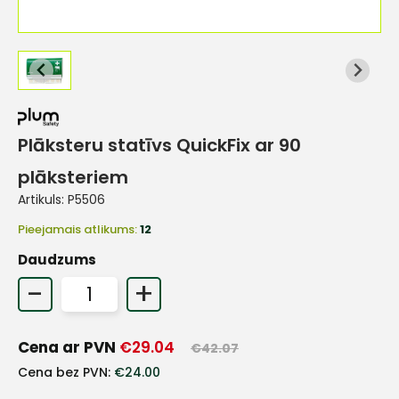
Plāksteru statīvs QuickFix ar 90
plāksteriem
Artikuls:
P5506
Pieejamais atlikums:
12
Daudzums
-
+
Cena ar PVN
€
29.04
+
€
42.07
Cena bez PVN:
€
24.00