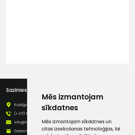
Kontakttālrunis
Ziņojums
Sazinies ar mums
Piekrītu SIA Hards interne
Mēs izmantojam
lietošanas noteikumiem
Kuldīgas iela 69a, Saldus, Saldus nov., LV - 3801
sīkdatnes
Piekrītu saņemt jaunumu
(+ 371) 63 881 186
pastā
Mēs izmantojam sīkdatnes un
info@hards.lv
citas izsekošanas tehnoloģijas, lai
Darba laiks: Darbadienās: 8:00 - 17:00