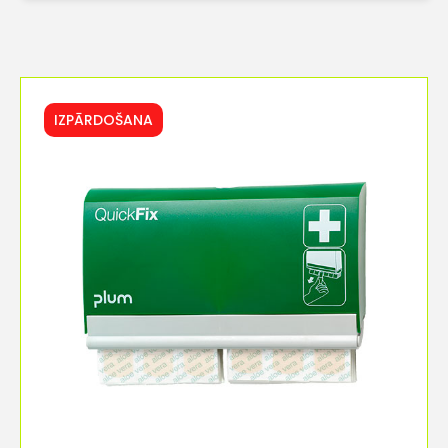
IZPĀRDOŠANA