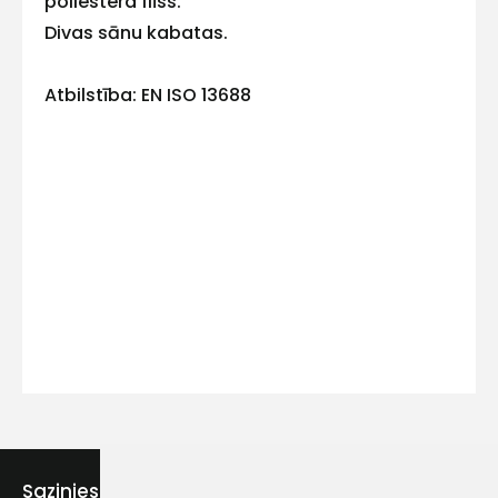
poliestera flīss.
Divas sānu kabatas.
Atbilstība: EN ISO 13688
Kontakttālrunis
Ziņojums
Piekrītu SIA Hards interne
lietošanas noteikumiem
Piekrītu saņemt jaunumu
Sazinies ar mums