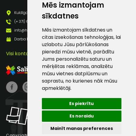
Mēs izmantojam
pastā
Kuldīgas iela 69a, Saldus, Saldus nov., LV - 3801
sīkdatnes
(+ 371) 63 881 186
Sūtīt ziņojumu
Mēs izmantojam sīkdatnes un
info@hards.lv
citas izsekošanas tehnoloģijas, lai
Darba laiks: Darbadienās: 8:00 - 17:00
Klientu
uzlabotu Jūsu pārlūkošanas
pieredzi mūsu vietnē, parādītu
Visi kontakti
Jums personalizētu saturu un
atbalsts
mērķētas reklāmas, analizētu
mūsu vietnes datplūsmu un
Darbdienās:
saprastu, no kurienes nāk mūsu
8:00 – 17:00
apmeklētāji.
(+371) 63 881
186
Es piekrītu
info@hards.lv
Es noraidu
Mainīt manas preferences
Copyright © 2025 Hards SIA.