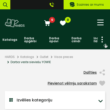
Sazinies ar mums
0
0
Darba
Darba
Darba
Individuāl
Katalogs
apģērbi
apavi
cimdi
līdzekļi
HARDS
Katalogs
Outlet
Visas preces
Darba veste sieviešu YOWIE
Dalīties
Pievienot vēlmju sarakstam
Izvēlies kategoriju