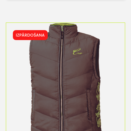
IZPĀRDOŠANA