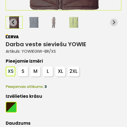
Darba veste sieviešu YOWIE
Artikuls:
YOWIEGIW-BR/XS
Pieejamie izmēri
XS
S
M
L
XL
2XL
Pieejamais atlikums:
3
Izvēlieties krāsu
Daudzums