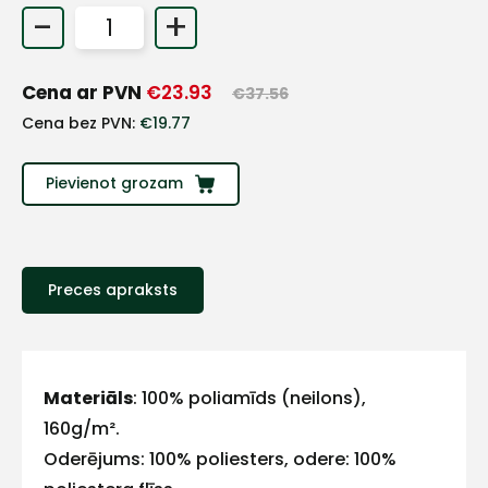
-
+
+
Cena ar PVN
€
23.93
€
37.56
Sazinies
Cena bez PVN:
€
19.77
ar
Pievienot grozam
mums!
Atbildēsim
pēc
iespējas
Preces apraksts
ātrāk
Vārds
Materiāls
: 100% poliamīds (neilons),
160g/m².
Oderējums: 100% poliesters, odere: 100%
E-pasts