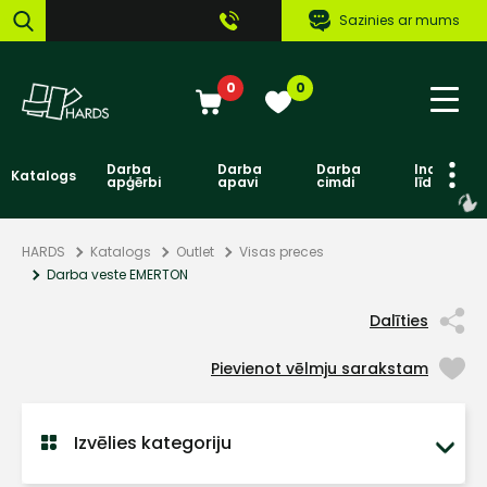
Sazinies ar mums
0
0
Darba
Darba
Darba
Individuāl
Katalogs
apģērbi
apavi
cimdi
līdzekļi
HARDS
Katalogs
Outlet
Visas preces
Darba veste EMERTON
Dalīties
Pievienot vēlmju sarakstam
Izvēlies kategoriju