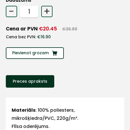
Daudzums
+
-
+
Sazinies
Cena ar PVN
€
20.45
€
36.89
Cena bez PVN:
€
16.90
ar
Pievienot grozam
mums!
Atbildēsim
pēc
iespējas
Preces apraksts
ātrāk
Vārds
Materiāls
: 100% poliesters,
mikrošķiedra/PVC, 220g/m².
Flīsa oderējums.
E-pasts