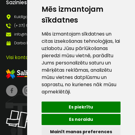
Sazinies ar mums
pastā
Mēs izmantojam
Kuldīgas iela 69a, Saldus, Saldus nov., LV - 3801
sīkdatnes
(+ 371) 63 881 186
Sūtīt ziņojumu
Mēs izmantojam sīkdatnes un
info@hards.lv
citas izsekošanas tehnoloģijas, lai
Darba laiks: Darbadienās: 8:00 - 17:00
Klientu
uzlabotu Jūsu pārlūkošanas
pieredzi mūsu vietnē, parādītu
Visi kontakti
atbalsts
Jums personalizētu saturu un
mērķētas reklāmas, analizētu
mūsu vietnes datplūsmu un
Darbdienās:
saprastu, no kurienes nāk mūsu
8:00 – 17:00
apmeklētāji.
(+371) 63 881
186
Es piekrītu
info@hards.lv
Es noraidu
Mainīt manas preferences