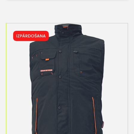
IZPĀRDOŠANA