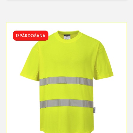
IZPĀRDOŠANA