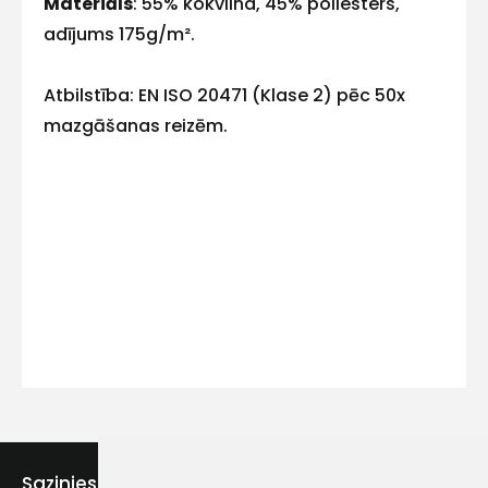
Materiāls
: 55% kokvilna, 45% poliesters,
adījums 175g/m².
Atbilstība: EN ISO 20471 (Klase 2) pēc 50x
Kontakttālrunis
mazgāšanas reizēm.
Ziņojums
Piekrītu SIA Hards interne
lietošanas noteikumiem
Piekrītu saņemt jaunumu
Sazinies ar mums