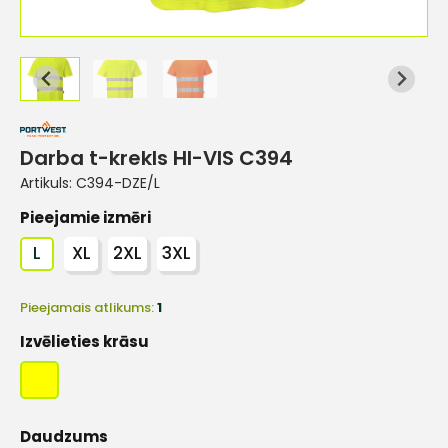
Darba t-krekls HI-VIS C394
Artikuls:
C394-DZE/L
Pieejamie izmēri
L
XL
2XL
3XL
Pieejamais atlikums:
1
Izvēlieties krāsu
Daudzums