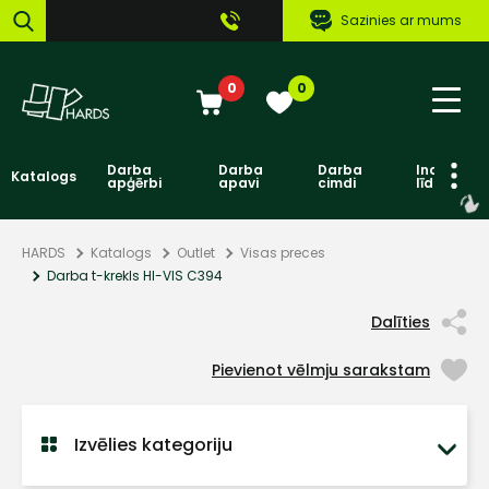
Sazinies ar mums
0
0
Darba
Darba
Darba
Individuāl
Katalogs
apģērbi
apavi
cimdi
līdzekļi
HARDS
Katalogs
Outlet
Visas preces
Darba t-krekls HI-VIS C394
Dalīties
Pievienot vēlmju sarakstam
Izvēlies kategoriju