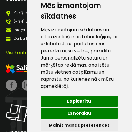
Mēs izmantojam
pastā
Kuldīgas iela 69a, Saldus, Saldus nov., LV - 3801
sīkdatnes
(+ 371) 63 881 186
Sūtīt ziņojumu
Mēs izmantojam sīkdatnes un
info@hards.lv
citas izsekošanas tehnoloģijas, lai
Darba laiks: Darbadienās: 8:00 - 17:00
Klientu
uzlabotu Jūsu pārlūkošanas
pieredzi mūsu vietnē, parādītu
Visi kontakti
Jums personalizētu saturu un
atbalsts
mērķētas reklāmas, analizētu
mūsu vietnes datplūsmu un
Darbdienās:
saprastu, no kurienes nāk mūsu
8:00 – 17:00
apmeklētāji.
(+371) 63 881
186
Es piekrītu
info@hards.lv
Es noraidu
Mainīt manas preferences
Copyright © 2025 Hards SIA.