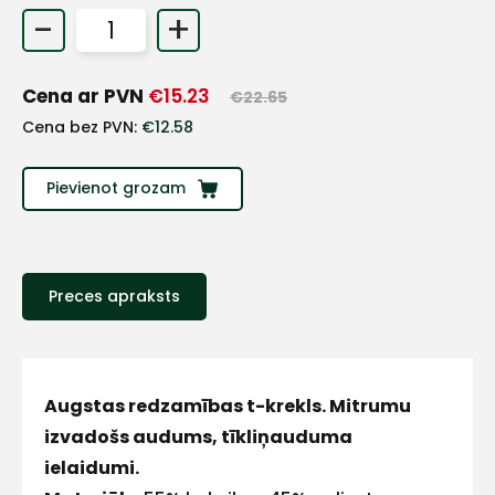
-
+
+
Cena ar PVN
€
15.23
€
22.65
Sazinies
Cena bez PVN:
€
12.58
ar
Pievienot grozam
mums!
Atbildēsim
pēc
iespējas
Preces apraksts
ātrāk
Vārds
Augstas redzamības t-krekls. Mitrumu
izvadošs audums, tīkliņauduma
ielaidumi.
E-pasts