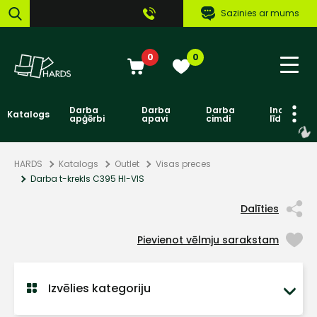
Sazinies ar mums
0
0
Darba
Darba
Darba
Individuāl
Katalogs
apģērbi
apavi
cimdi
līdzekļi
HARDS
Katalogs
Outlet
Visas preces
Darba t-krekls C395 HI-VIS
Dalīties
Pievienot vēlmju sarakstam
Izvēlies kategoriju