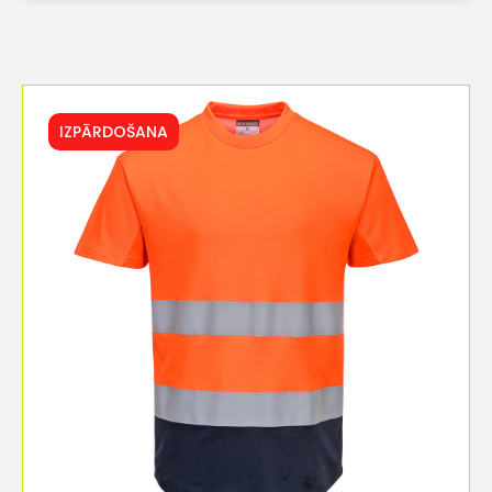
IZPĀRDOŠANA