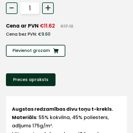
-
+
+
Cena ar PVN
€
11.62
€
17.12
Sazinies
Cena bez PVN:
€
9.60
ar
Pievienot grozam
mums!
Atbildēsim
pēc
iespējas
Preces apraksts
ātrāk
Vārds
Augstas redzamības divu toņu t-krekls.
Materiāls
: 55% kokvilna, 45% poliesters,
adījums 175g/m².
E-pasts