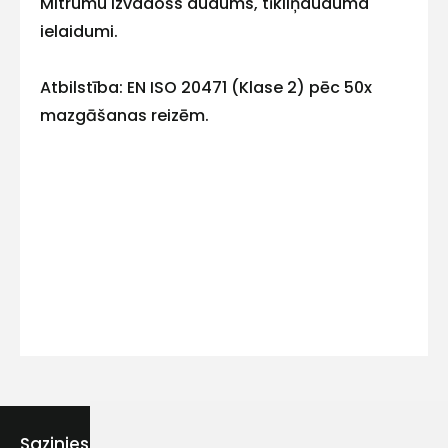
Mitrumu izvadošs audums, tīkliņauduma
ielaidumi.
Atbilstība: EN ISO 20471 (Klase 2) pēc 50x
Kontakttālrunis
mazgāšanas reizēm.
Ziņojums
Piekrītu SIA Hards interne
lietošanas noteikumiem
Piekrītu saņemt jaunumu
Sazinies ar mums