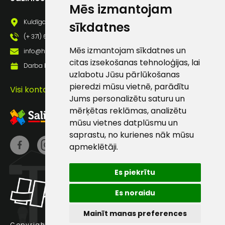
Mēs izmantojam
pastā
Kuldīgas iela 69a, Saldus, Saldus nov., LV - 3801
sīkdatnes
(+ 371) 63 881 186
Sūtīt ziņojumu
Mēs izmantojam sīkdatnes un
info@hards.lv
citas izsekošanas tehnoloģijas, lai
Darba laiks: Darbadienās: 8:00 - 17:00
Klientu
uzlabotu Jūsu pārlūkošanas
pieredzi mūsu vietnē, parādītu
Visi kontakti
Jums personalizētu saturu un
atbalsts
mērķētas reklāmas, analizētu
mūsu vietnes datplūsmu un
Darbdienās:
saprastu, no kurienes nāk mūsu
8:00 – 17:00
apmeklētāji.
(+371) 63 881
186
Es piekrītu
info@hards.lv
Es noraidu
Mainīt manas preferences
Copyright © 2025 Hards SIA.