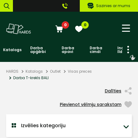
Sazinies ar mums
0
0
Darba
Darba
Darba
Individuāl
Katalogs
apģērbi
apavi
cimdi
līdzekļi
HARDS
Katalogs
Outlet
Visas preces
Darba T-krekls BALI
Dalīties
Pievienot vēlmju sarakstam
Izvēlies kategoriju