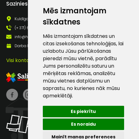
Piekrītu saņemt jaunumu
Sazinies ar mums
pastā
Mēs izmantojam
Kuldīgas iela 69a, Saldus, Saldus nov., LV - 3801
sīkdatnes
(+ 371) 63 881 186
Sūtīt ziņojumu
Mēs izmantojam sīkdatnes un
info@hards.lv
citas izsekošanas tehnoloģijas, lai
Darba laiks: Darbadienās: 8:00 - 17:00
Klientu
uzlabotu Jūsu pārlūkošanas
pieredzi mūsu vietnē, parādītu
Visi kontakti
atbalsts
Jums personalizētu saturu un
mērķētas reklāmas, analizētu
mūsu vietnes datplūsmu un
Darbdienās:
8:00 – 17:00
saprastu, no kurienes nāk mūsu
apmeklētāji.
(+371) 63 881
186
Es piekrītu
info@hards.lv
Es noraidu
Mainīt manas preferences