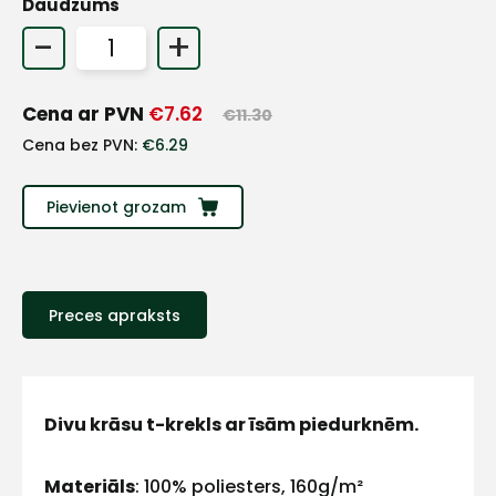
Daudzums
+
-
+
Sazinies
Cena ar PVN
€
7.62
€
11.30
Cena bez PVN:
€
6.29
ar
Pievienot grozam
mums!
Atbildēsim
pēc
iespējas
Preces apraksts
ātrāk
Vārds
Divu krāsu t-krekls ar īsām piedurknēm.
Materiāls
: 100% poliesters, 160g/m²
E-pasts