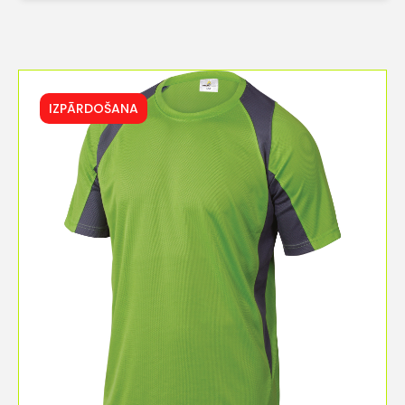
IZPĀRDOŠANA