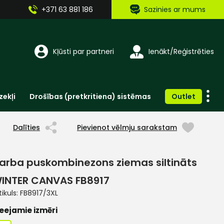
+371 63 881 186
Sazinies ar mums
Kļūsti par partneri
Ienākt/Reģistrēties
zekļi
Drošības (pretkritiena) sistēmas
Outlet
Vienreizlietojamie apģērbi un aksesuāri
Brīdinošās zīmes, lentes, uzlīmes
Dalīties
Pievienot vēlmju sarakstam
arba puskombinezons ziemas siltināts
INTER CANVAS FB8917
tikuls:
FB8917/3XL
eejamie izmēri