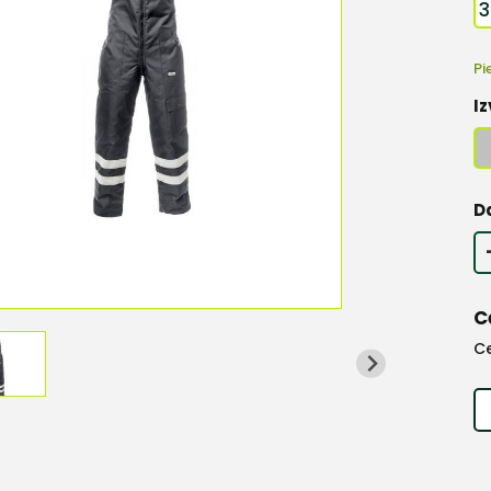
3
Pi
Iz
D
C
C