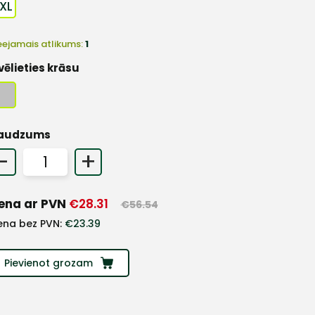
XL
eejamais atlikums:
1
vēlieties krāsu
audzums
-
+
ena ar PVN
€
28.31
€
56.54
ena bez PVN:
€
23.39
Pievienot grozam