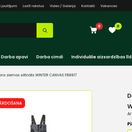
e jautājumi
Lasīt rakstus
Video / Galerija
Kontakti
Vakances
0
0
Darba apavi
Darba cimdi
Individuālie aizsardzības līd
ns ziemas siltināts WINTER CANVAS FB8917
D
PĀRDOŠANA
W
Ar
Pi