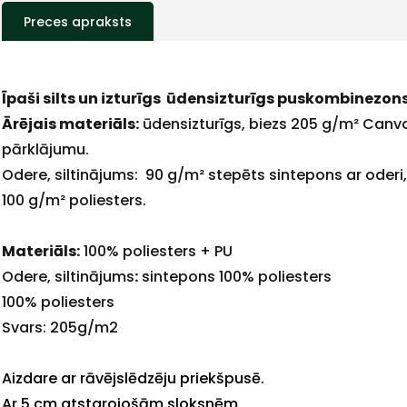
Preces apraksts
Īpaši silts un izturīgs ūdensizturīgs puskombinezon
+
Ārējais materiāls:
ūdensizturīgs, biezs 205 g/m² Canva
pārklājumu.
Odere, siltinājums: 90 g/m² stepēts sintepons ar oderi,
100 g/m² poliesters.
Sazinies
Materiāls:
100% poliesters + PU
Odere, siltinājums
:
sintepons 100% poliesters
ar
100% poliesters
Svars: 205g/m2
mums!
Aizdare ar rāvējslēdzēju priekšpusē.
Atbildēsim
Ar 5 cm atstarojošām sloksnēm.