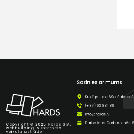
Sazinies ar mums
Kuldīgas iela 69a, Saldus, S
(+ 371) 63 881 186
info@hards.lv
Darba laiks: Darbadienās: 8:
Copyright © 2025 Hards SIA.
webbuilding.lv
interneta
veikalu izstrāde