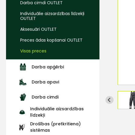
Darba cimdi OUTLET
Individuālie aizsardzības līdzekļi
OUTLET
Aksesuāri OUTLET
Preces ādas kopšanai OUTLET
Visas preces
Darba apģērbi
Darba apavi
Darba cimdi
Individuālie aizsardzības
līdzekļi
Drošības (pretkritiena)
sistēmas