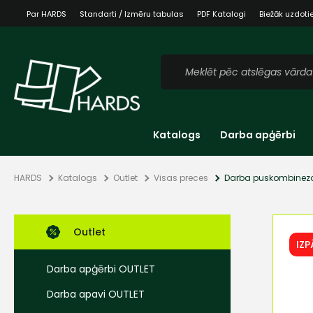
Par HARDS
Standarti / Izmēru tabulas
PDF Katalogi
Biežāk uzdoti
Katalogs
Darba apģērbi
HARDS
Katalogs
Outlet
Visas preces
Darba puskombinezo
Outlet
IZ
Darba apģērbi OUTLET
Darba apavi OUTLET