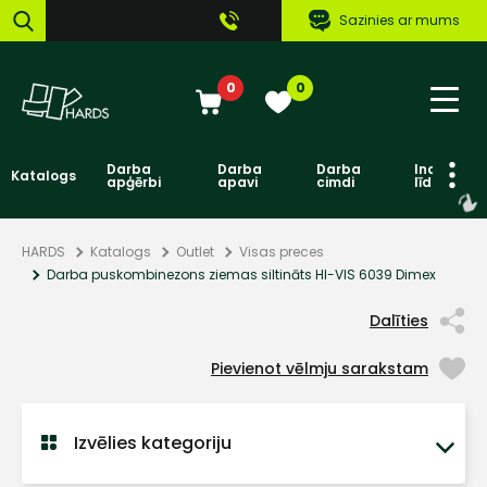
Sazinies ar mums
0
0
Darba
Darba
Darba
Individuāl
Katalogs
apģērbi
apavi
cimdi
līdzekļi
HARDS
Katalogs
Outlet
Visas preces
Darba puskombinezons ziemas siltināts HI-VIS 6039 Dimex
Dalīties
Pievienot vēlmju sarakstam
Izvēlies kategoriju