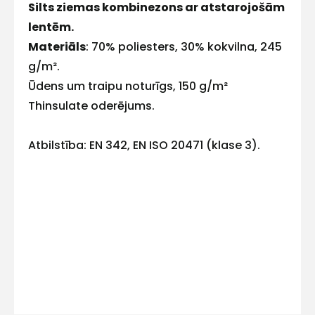
Silts ziemas kombinezons ar atstarojošām
E-pasts
lentēm.
Materiāls
: 70% poliesters, 30% kokvilna, 245
g/m².
Ūdens um traipu noturīgs, 150 g/m²
Kontakttālrunis
Thinsulate oderējums.
Atbilstība: EN 342, EN ISO 20471 (klase 3).
Ziņojums
Piekrītu SIA Hards interne