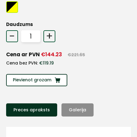
+
Daudzums
-
+
Sazinies
Cena ar PVN
€
144.23
€
221.65
ar
Cena bez PVN:
€
119.19
mums!
Pievienot grozam
Atbildēsim
pēc
iespējas
ātrāk
Preces apraksts
Galerija
Vārds