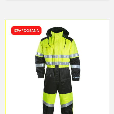
IZPĀRDOŠANA