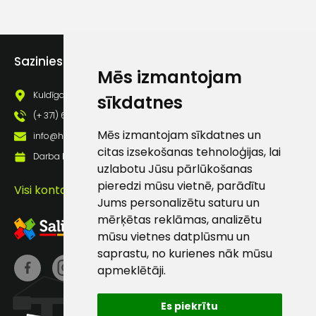
lietošanas noteikumiem
Piekrītu saņemt jaunumu
pastā
Sazinies ar mums
Mēs izmantojam
Sūtīt ziņojumu
Kuldīgas iela 69a, Saldus, Saldus nov., LV - 3801
sīkdatnes
(+ 371) 63 881 186
Mēs izmantojam sīkdatnes un
Klientu
info@hards.lv
citas izsekošanas tehnoloģijas, lai
Darba laiks: Darbadienās: 8:00 - 17:00
uzlabotu Jūsu pārlūkošanas
atbalsts
pieredzi mūsu vietnē, parādītu
Visi kontakti
Jums personalizētu saturu un
Darbdienās:
mērķētas reklāmas, analizētu
8:00 – 17:00
mūsu vietnes datplūsmu un
saprastu, no kurienes nāk mūsu
(+371) 63 881
186
apmeklētāji.
info@hards.lv
Es piekrītu