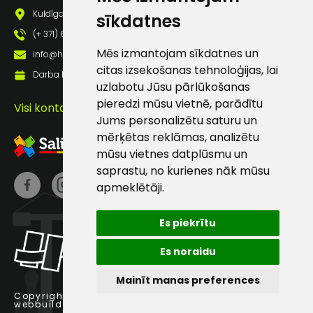
pastā
Kuldīgas iela 69a, Saldus, Saldus nov., LV - 3801
sīkdatnes
(+ 371) 63 881 186
Mēs izmantojam sīkdatnes un
Sūtīt ziņojumu
info@hards.lv
citas izsekošanas tehnoloģijas, lai
Darba laiks: Darbadienās: 8:00 - 17:00
uzlabotu Jūsu pārlūkošanas
Klientu
pieredzi mūsu vietnē, parādītu
Visi kontakti
Jums personalizētu saturu un
atbalsts
mērķētas reklāmas, analizētu
mūsu vietnes datplūsmu un
saprastu, no kurienes nāk mūsu
Darbdienās:
8:00 – 17:00
apmeklētāji.
(+371) 63 881
186
Es piekrītu
info@hards.lv
Es noraidu
Mainīt manas preferences
Copyright © 2025 Hards SIA.
webbuilding.lv
interneta veikalu izstrāde