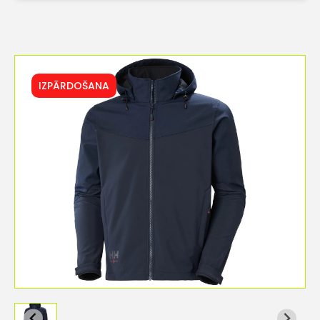
IZPĀRDOŠANA