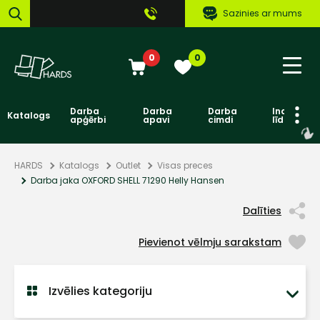
Sazinies ar mums
0
0
Darba
Darba
Darba
Individuāl
Katalogs
apģērbi
apavi
cimdi
līdzekļi
HARDS
Katalogs
Outlet
Visas preces
Darba jaka OXFORD SHELL 71290 Helly Hansen
Dalīties
Pievienot vēlmju sarakstam
Izvēlies kategoriju