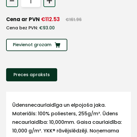
-
+
+
Cena ar PVN
€
112.53
€
161.96
Sazinies
Cena bez PVN:
€
93.00
ar
Pievienot grozam
mums!
Atbildēsim
pēc
Preces apraksts
iespējas
ātrāk
Vārds
Ūdensnecaurlaidīga un elpojoša jaka.
Materiāls: 100% poliesters, 255g/m². Ūdens
necaurlaidība: 10,000mm. Gaisa caurlaidība:
E-pasts
10,000 g/m². YKK® rāvējslēdzēji. Noņemama