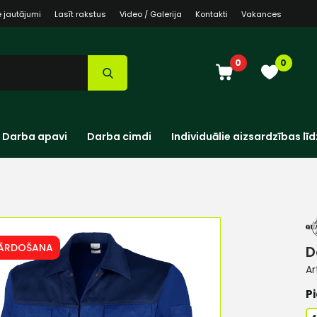
e jautājumi
Lasīt rakstus
Video / Galerija
Kontakti
Vakances
0
0
Darba apavi
Darba cimdi
Individuālie aizsardzības līd
PĀRDOŠANA
D
Ar
Pi