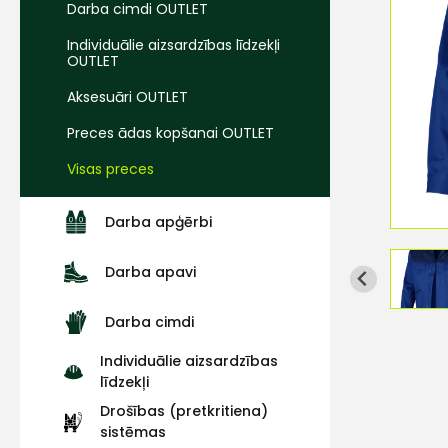
Darba cimdi OUTLET
Individuālie aizsardzības līdzekļi
OUTLET
Aksesuāri OUTLET
Preces ādas kopšanai OUTLET
Visas preces
Darba apģērbi
Darba apavi
Darba cimdi
Individuālie aizsardzības
līdzekļi
Drošības (pretkritiena)
sistēmas