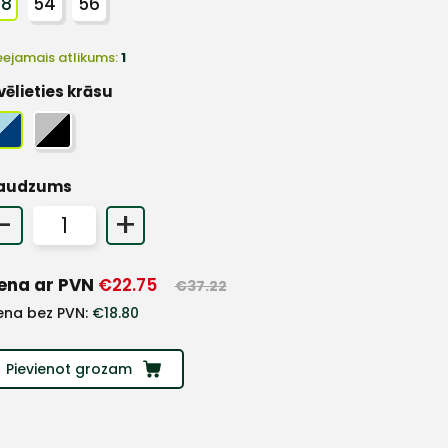
48
54
56
eejamais atlikums:
1
vēlieties krāsu
audzums
-
+
ena ar PVN
€
22.75
€
37.22
ena bez PVN:
€
18.80
Pievienot grozam