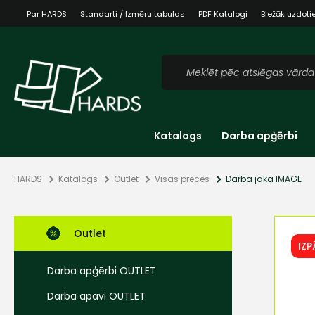
Par HARDS
Standarti / Izmēru tabulas
PDF Katalogi
Biežāk uzdoti
Katalogs
Darba apģērbi
HARDS
Katalogs
Outlet
Visas preces
Darba jaka IMAGE
Outlet
IZ
Darba apģērbi OUTLET
Darba apavi OUTLET