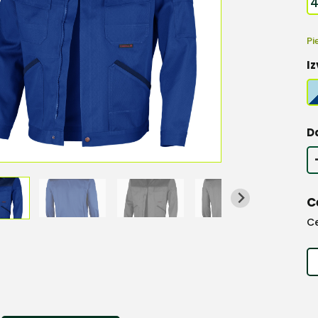
Pi
Iz
D
C
C