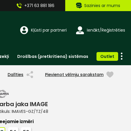
+371 63 881 186
Sazinies ar mums
Kļūsti par partneri
Ienākt/Reģistrēties
zekļi
Drošības (pretkritiena) sistēmas
Outlet
Vienreizlietojamie apģērbi un aksesuāri
Brīdinošās zīmes, lentes, uzlīmes
Dalīties
Pievienot vēlmju sarakstam
arba jaka IMAGE
tikuls:
IMAVES-GZ/TZ/48
eejamie izmēri