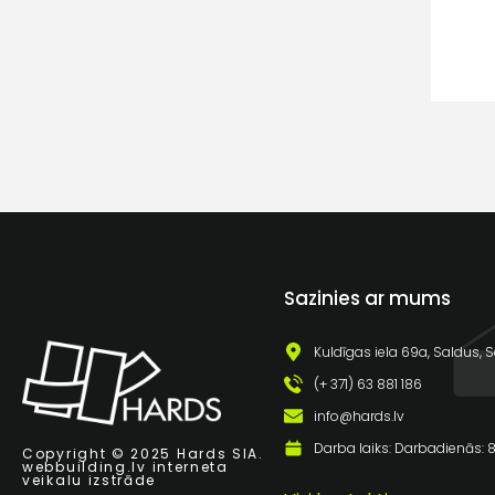
Sazinies ar mums
Kuldīgas iela 69a, Saldus, S
(+ 371) 63 881 186
info@hards.lv
Darba laiks: Darbadienās: 8:
Copyright © 2025 Hards SIA.
webbuilding.lv
interneta
veikalu izstrāde