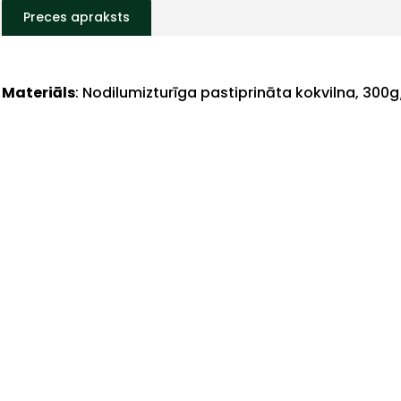
Preces apraksts
Materiāls
: Nodilumizturīga pastiprināta kokvilna, 300g
+
Sazinies
ar
mums!
Atbildēsim