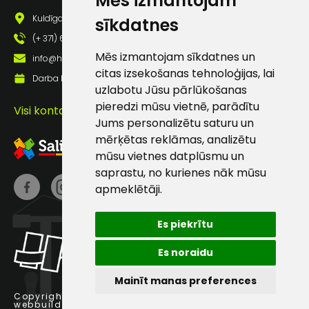
Mēs izmantojam
pastā
Kuldīgas iela 69a, Saldus, Saldus nov., LV - 3801
sīkdatnes
(+ 371) 63 881 186
Sūtīt ziņojumu
Mēs izmantojam sīkdatnes un
info@hards.lv
citas izsekošanas tehnoloģijas, lai
Darba laiks: Darbadienās: 8:00 - 17:00
uzlabotu Jūsu pārlūkošanas
Klientu
pieredzi mūsu vietnē, parādītu
Visi kontakti
Jums personalizētu saturu un
atbalsts
mērķētas reklāmas, analizētu
mūsu vietnes datplūsmu un
Darbdienās:
saprastu, no kurienes nāk mūsu
8:00 – 17:00
apmeklētāji.
(+371) 63 881
186
Es piekrītu
info@hards.lv
Es noraidu
Mainīt manas preferences
Copyright © 2025 Hards SIA.
webbuilding.lv
interneta veikalu izstrāde