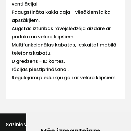
ventilācijai.
Paaugstināta kakla daļa - vēsākiem laika
apstākļiem.
Kontakttālrunis
Augstas izturības rāvējslēdzēja aizdare ar
pārloku un velcro klipšiem.
Multifunkcionālas kabatas, ieskaitot mobilā
telefona kabatu.
Ziņojums
D gredzens - ID kartes,
rācijas piestiprināšanai.
Regulējami piedurkņu gali ar velcro klipšiem.
Atstarojoši auduma elementi pie krūšu
kabatām un elkoņu daļā - labākai
redzamībai.
Piekrītu SIA Hards interne
lietošanas noteikumiem
Atbilstība: EN ISO 13688
Sazinies ar mums
Piekrītu saņemt jaunumu