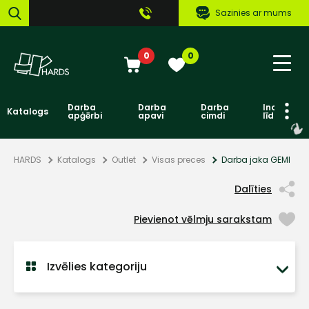
Sazinies ar mums
0
0
Darba
Darba
Darba
Individuāl
Katalogs
apģērbi
apavi
cimdi
līdzekļi
HARDS
Katalogs
Outlet
Visas preces
Darba jaka GEMI
Dalīties
Pievienot vēlmju sarakstam
Izvēlies kategoriju