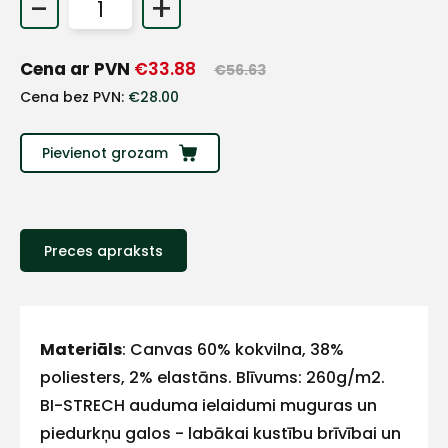
-
+
+
Cena ar PVN
€
33.88
€
56.63
Sazinies
Cena bez PVN:
€
28.00
ar
Pievienot grozam
mums!
Atbildēsim
pēc
Preces apraksts
iespējas
ātrāk
Vārds
Materiāls
: Canvas 60% kokvilna, 38%
poliesters, 2% elastāns. Blīvums: 260g/m2.
BI-STRECH auduma ielaidumi muguras un
E-pasts
piedurkņu galos - labākai kustību brīvībai un