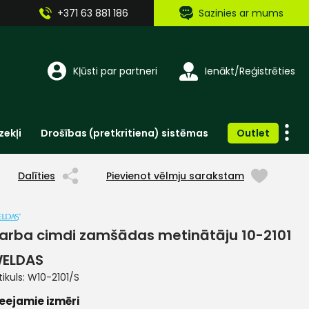
+371 63 881 186
Sazinies ar mums
Kļūsti par partneri
Ienākt/Reģistrēties
zekļi
Drošības (pretkritiena) sistēmas
Outlet
Vienreizlietojamie apģērbi un aksesuāri
Brīdinošās zīmes, lentes, uzlīmes
Dalīties
Pievienot vēlmju sarakstam
arba cimdi zamšādas metinātāju 10-2101
ELDAS
tikuls:
W10-2101/S
eejamie izmēri