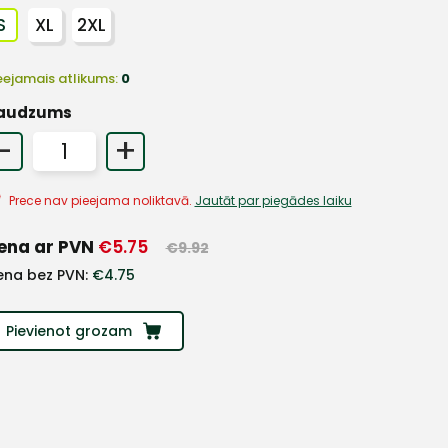
S
XL
2XL
eejamais atlikums:
0
audzums
-
+
Prece nav pieejama noliktavā.
Jautāt par piegādes laiku
ena ar PVN
€
5.75
€
9.92
ena bez PVN:
€
4.75
Pievienot grozam