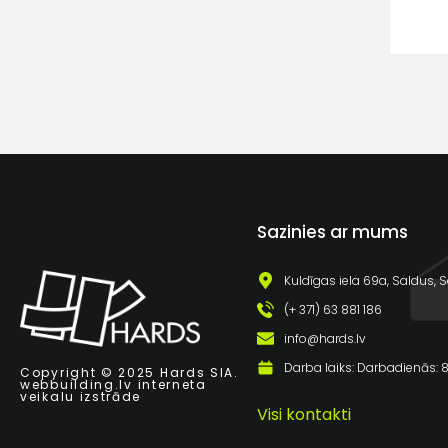
Sazinies ar mums
Kuldīgas iela 69a, Saldus, S
(+ 371) 63 881 186
info@hards.lv
Darba laiks: Darbadienās: 8:
Copyright © 2025 Hards SIA.
webbuilding.lv
interneta
veikalu izstrāde
Visi kontakti