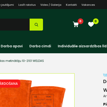
e jautājumi
Lasīt rakstus
Video / Galerija
Kontakti
Vakances
0
0
Darba apavi
Darba cimdi
Individuālie aizsardzības līd
as metinātāju 10-2101 WELDAS
D
PĀRDOŠANA
W
Ar
Pi