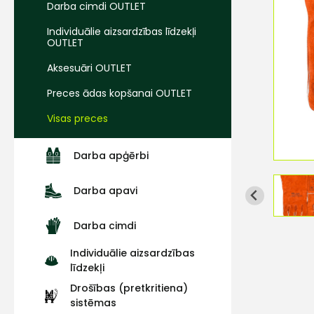
Darba cimdi OUTLET
Individuālie aizsardzības līdzekļi
OUTLET
Aksesuāri OUTLET
Preces ādas kopšanai OUTLET
Visas preces
Darba apģērbi
Darba apavi
Darba cimdi
Individuālie aizsardzības
līdzekļi
Drošības (pretkritiena)
sistēmas