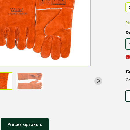
Pi
D
C
C
Preces apraksts