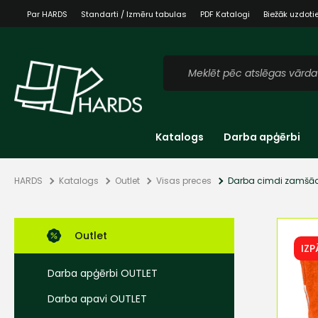
Par HARDS
Standarti / Izmēru tabulas
PDF Katalogi
Biežāk uzdoti
Katalogs
Darba apģērbi
HARDS
Katalogs
Outlet
Visas preces
Darba cimdi zamšād
Outlet
IZ
Darba apģērbi OUTLET
Darba apavi OUTLET