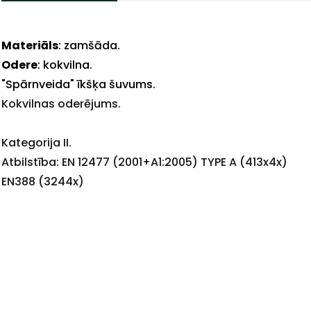
Materiāls
: zamšāda.
+
Odere
: kokvilna.
"Spārnveida" īkšķa šuvums.
Kokvilnas oderējums.
Kategorija II.
Sazinies
Atbilstība: EN 12477 (2001+A1:2005) TYPE A (413x4x)
EN388 (3244x)
ar
mums!
Atbildēsim
pēc