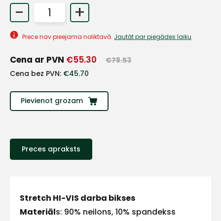
-
+
+
Prece nav pieejama noliktavā.
Jautāt par piegādes laiku
Sazinies
Cena ar PVN
€
55.30
€
78.53
Cena bez PVN:
€
45.70
ar
Pievienot grozam
mums!
Atbildēsim
pēc
iespējas
ātrāk
Preces apraksts
Vārds
Stretch HI-VIS darba bikses
Materiāl
s: 90% neilons, 10% spandekss