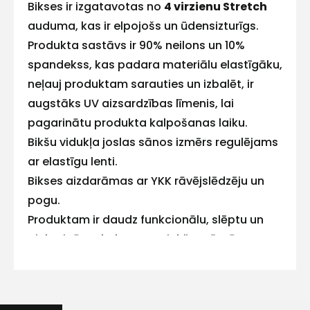
E-pasts
Bikses ir izgatavotas no
4 virzienu Stretch
auduma, kas ir elpojošs un ūdensizturīgs.
Produkta sastāvs ir 90% neilons un 10%
spandekss, kas padara materiālu elastīgāku,
Kontakttālrunis
neļauj produktam sarauties un izbalēt, ir
augstāks UV aizsardzības līmenis, lai
pagarinātu produkta kalpošanas laiku.
Bikšu vidukļa joslas sānos izmērs regulējams
Ziņojums
ar elastīgu lenti.
Bikses aizdarāmas ar YKK rāvējslēdzēju un
pogu.
Produktam ir daudz funkcionālu, slēptu un
piekarināmu kabatu – priekšpusē, sānos un
aizmugurē.
Turklāt kreisajā pusē ir kabata mobilajam
Piekrītu SIA Hards interne
lietošanas noteikumiem
telefonam un caurspīdīgs PVC ID turētājs