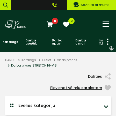
Sazinies ar mums
0
0
Darba
Darba
Darba
Individuāl
Katalogs
apģērbi
apavi
cimdi
līdzekļi
HARDS
Katalogs
Outlet
Visas preces
Darba bikses STRETCH HI-VIS
Dalīties
Pievienot vēlmju sarakstam
Izvēlies kategoriju