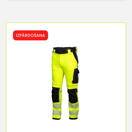
IZPĀRDOŠANA