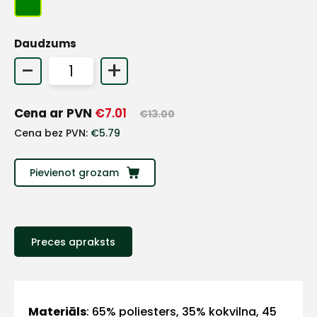
+
Daudzums
-
+
Sazinies
Cena ar PVN
€
7.01
€
13.00
ar
Cena bez PVN:
€
5.79
mums!
Pievienot grozam
Atbildēsim
pēc
iespējas
ātrāk
Preces apraksts
Vārds
Materiāls
:
65% poliesters, 35% kokvilna, 45