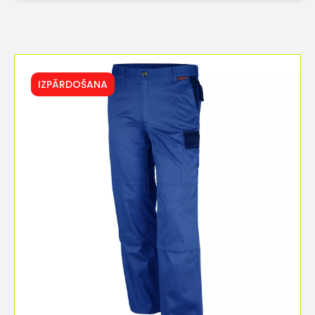
IZPĀRDOŠANA