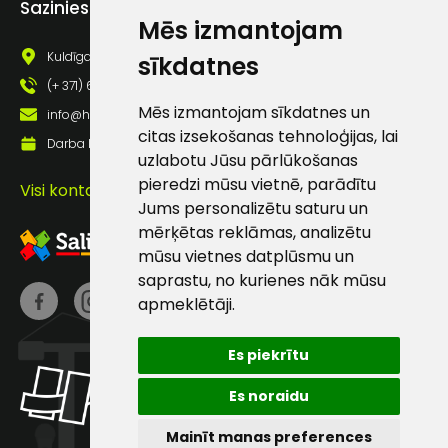
Sazinies ar mums
pastā
Mēs izmantojam
Kuldīgas iela 69a, Saldus, Saldus nov., LV - 3801
sīkdatnes
(+ 371) 63 881 186
Sūtīt ziņojumu
Mēs izmantojam sīkdatnes un
info@hards.lv
citas izsekošanas tehnoloģijas, lai
Darba laiks: Darbadienās: 8:00 - 17:00
Klientu
uzlabotu Jūsu pārlūkošanas
pieredzi mūsu vietnē, parādītu
Visi kontakti
atbalsts
Jums personalizētu saturu un
mērķētas reklāmas, analizētu
mūsu vietnes datplūsmu un
Darbdienās:
saprastu, no kurienes nāk mūsu
8:00 – 17:00
apmeklētāji.
(+371) 63 881
186
Es piekrītu
info@hards.lv
Es noraidu
Mainīt manas preferences