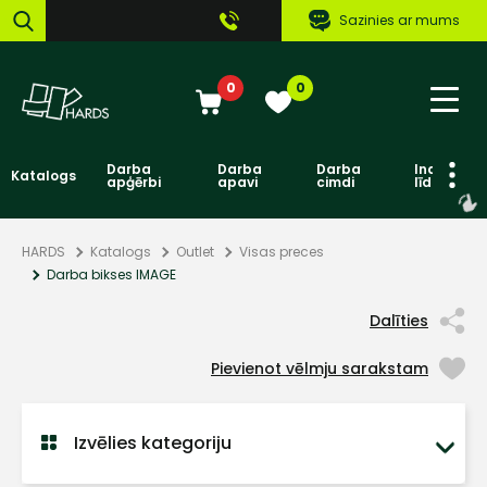
Sazinies ar mums
0
0
Darba
Darba
Darba
Individuāl
Katalogs
apģērbi
apavi
cimdi
līdzekļi
HARDS
Katalogs
Outlet
Visas preces
Darba bikses IMAGE
Dalīties
Pievienot vēlmju sarakstam
Izvēlies kategoriju