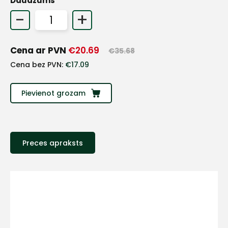
Daudzums
+
-
+
Sazinies
Cena ar PVN
€
20.69
€
35.68
Cena bez PVN:
€
17.09
ar
Pievienot grozam
mums!
Atbildēsim
pēc
iespējas
Preces apraksts
ātrāk
Vārds
E-pasts