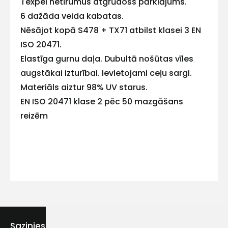
Texpel netīrumus atgrūdošs pārklājums.
6 dažāda veida kabatas.
Nēsājot kopā S478 + TX71 atbilst klasei 3 EN
ISO 20471.
Kontakttālrunis
Elastīga gurnu daļa. Dubultā nošūtas vīles
augstākai izturībai. Ievietojami ceļu sargi.
Materiāls aiztur 98% UV starus.
EN ISO 20471 klase 2 pēc 50 mazgāšans
Ziņojums
reizēm
Piekrītu SIA Hards interne
lietošanas noteikumiem
Piekrītu saņemt jaunumu
Sazinies ar mums