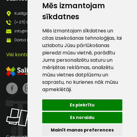
Mēs izmantojam
pastā
Kuldīgas iela 69a, Saldus, Saldus nov., LV - 3801
sīkdatnes
(+ 371) 63 881 186
Sūtīt ziņojumu
Mēs izmantojam sīkdatnes un
info@hards.lv
citas izsekošanas tehnoloģijas, lai
Darba laiks: Darbadienās: 8:00 - 17:00
Klientu
uzlabotu Jūsu pārlūkošanas
pieredzi mūsu vietnē, parādītu
Visi kontakti
Jums personalizētu saturu un
atbalsts
mērķētas reklāmas, analizētu
mūsu vietnes datplūsmu un
Darbdienās:
saprastu, no kurienes nāk mūsu
8:00 – 17:00
apmeklētāji.
(+371) 63 881
186
Es piekrītu
info@hards.lv
Es noraidu
Mainīt manas preferences
Copyright © 2025 Hards SIA.