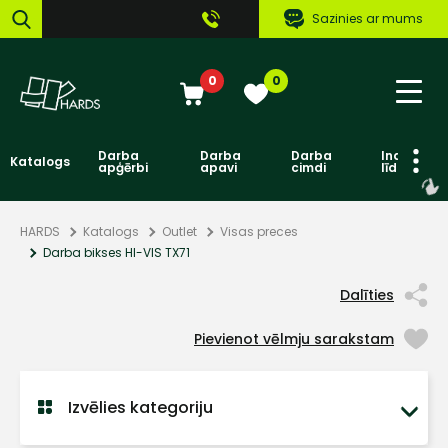
Sazinies ar mums
0
0
Darba
Darba
Darba
Individuāl
Katalogs
apģērbi
apavi
cimdi
līdzekļi
HARDS
Katalogs
Outlet
Visas preces
Darba bikses HI-VIS TX71
Dalīties
Pievienot vēlmju sarakstam
Izvēlies kategoriju