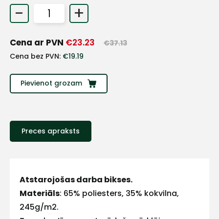
-
+
+
Cena ar PVN
€
23.23
€
37.13
Sazinies
Cena bez PVN:
€
19.19
ar
Pievienot grozam
mums!
Atbildēsim
pēc
iespējas
Preces apraksts
ātrāk
Vārds
Atstarojošas darba bikses.
Materiāls
: 65% poliesters, 35% kokvilna,
245g/m2.
E-pasts