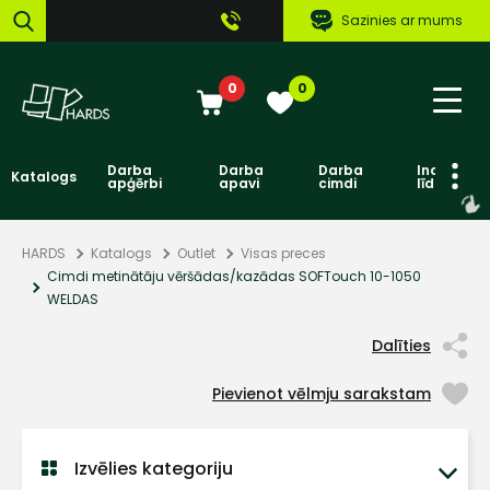
Sazinies ar mums
0
0
Darba
Darba
Darba
Individuāl
Katalogs
apģērbi
apavi
cimdi
līdzekļi
HARDS
Katalogs
Outlet
Visas preces
Cimdi metinātāju vēršādas/kazādas SOFTouch 10-1050
WELDAS
Dalīties
Pievienot vēlmju sarakstam
Izvēlies kategoriju