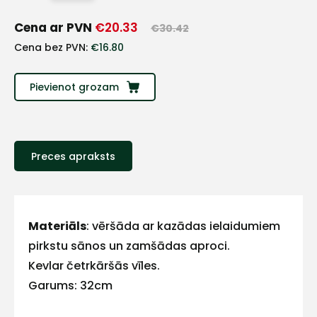
+
Cena ar PVN
€
20.33
€
30.42
Sazinies
Cena bez PVN:
€
16.80
ar
Pievienot grozam
mums!
Atbildēsim
Preces apraksts
pēc
iespējas
ātrāk
Vārds
Materiāls
: vēršāda ar kazādas ielaidumiem
pirkstu sānos un zamšādas aproci.
Kevlar četrkāršās vīles.
Garums: 32cm
E-pasts