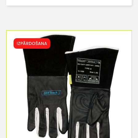
IZPĀRDOŠANA