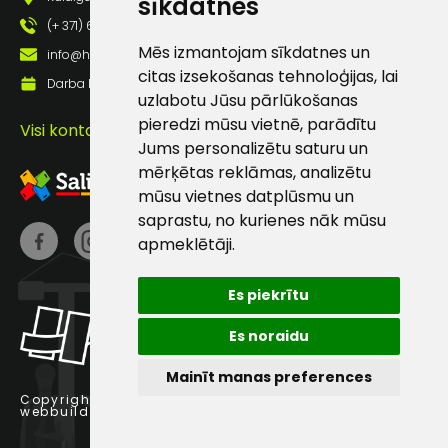
sīkdatnes
(+ 371) 63 881 186
Mēs izmantojam sīkdatnes un
info@hards.lv
Sūtīt ziņojumu
citas izsekošanas tehnoloģijas, lai
Darba laiks: Darbadienās: 8:00 - 17:00
uzlabotu Jūsu pārlūkošanas
Klientu
pieredzi mūsu vietnē, parādītu
Visi kontakti
Jums personalizētu saturu un
mērķētas reklāmas, analizētu
atbalsts
mūsu vietnes datplūsmu un
saprastu, no kurienes nāk mūsu
Darbdienās:
apmeklētāji.
8:00 – 17:00
(+371) 63 881
Es piekrītu
186
Es noraidu
info@hards.lv
Mainīt manas preferences
Copyright © 2025 Hards SIA.
webbuilding.lv
interneta veikalu izstrāde