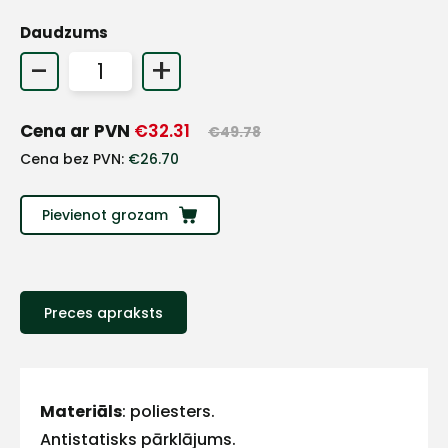
Daudzums
+
-
+
Sazinies
Cena ar PVN
€
32.31
€
49.78
Cena bez PVN:
€
26.70
ar
mums!
Pievienot grozam
Atbildēsim
pēc
iespējas
ātrāk
Preces apraksts
Vārds
Materiāls
: poliesters.
Antistatisks pārklājums.