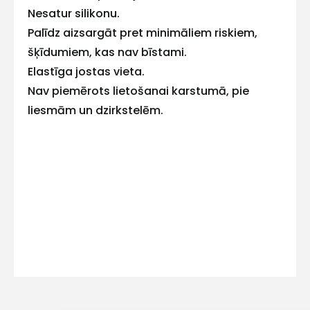
E-pasts
Nesatur silikonu.
Palīdz aizsargāt pret minimāliem riskiem,
šķīdumiem, kas nav bīstami.
Elastīga jostas vieta.
Kontakttālrunis
Nav piemērots lietošanai karstumā, pie
liesmām un dzirkstelēm.
Ziņojums
Piekrītu SIA Hards interne
lietošanas noteikumiem