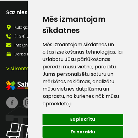
Piekrītu saņemt jaunumu
pastā
Sazinies ar mums
Mēs izmantojam
Kuldīgas iela 69a, Saldus, Saldus nov., LV - 3801
sīkdatnes
Sūtīt ziņojumu
(+ 371) 63 881 186
Mēs izmantojam sīkdatnes un
info@hards.lv
citas izsekošanas tehnoloģijas, lai
Klientu
Darba laiks: Darbadienās: 8:00 - 17:00
uzlabotu Jūsu pārlūkošanas
pieredzi mūsu vietnē, parādītu
atbalsts
Visi kontakti
Jums personalizētu saturu un
mērķētas reklāmas, analizētu
Darbdienās:
mūsu vietnes datplūsmu un
8:00 – 17:00
saprastu, no kurienes nāk mūsu
(+371) 63 881
apmeklētāji.
186
Es piekrītu
info@hards.lv
Es noraidu