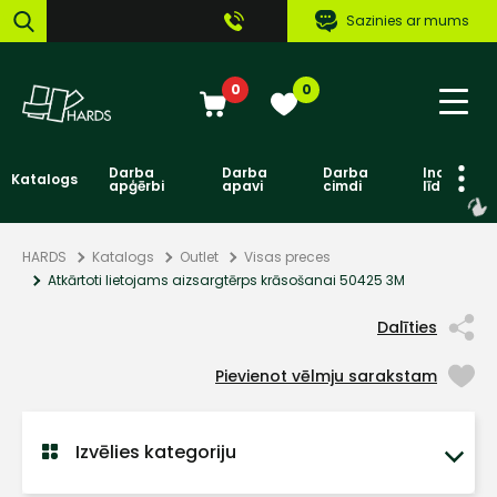
Sazinies ar mums
0
0
Darba
Darba
Darba
Individuāl
Katalogs
apģērbi
apavi
cimdi
līdzekļi
HARDS
Katalogs
Outlet
Visas preces
Atkārtoti lietojams aizsargtērps krāsošanai 50425 3M
Dalīties
Pievienot vēlmju sarakstam
Izvēlies kategoriju