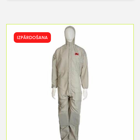
IZPĀRDOŠANA