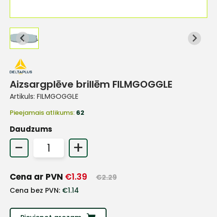
Aizsargplēve brillēm FILMGOGGLE
Artikuls:
FILMGOGGLE
Pieejamais atlikums:
62
Daudzums
-
+
Cena ar PVN
€
1.39
€
2.29
+
Cena bez PVN:
€
1.14