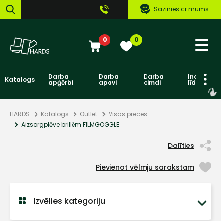
Sazinies ar mums
0
0
Darba
Darba
Darba
Individuāl
Katalogs
apģērbi
apavi
cimdi
līdzekļi
HARDS
Katalogs
Outlet
Visas preces
Aizsargplēve brillēm FILMGOGGLE
Dalīties
Pievienot vēlmju sarakstam
Izvēlies kategoriju