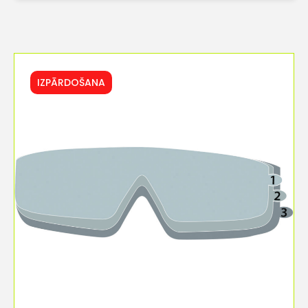
IZPĀRDOŠANA