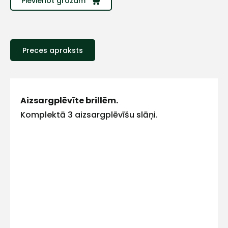
Pievienot grozam
Sazinies
ar
Preces apraksts
mums!
Atbildēsim
pēc
iespējas
ātrāk
Aizsargplēvīte brillēm.
Komplektā 3 aizsargplēvīšu slāņi.
Vārds
E-pasts