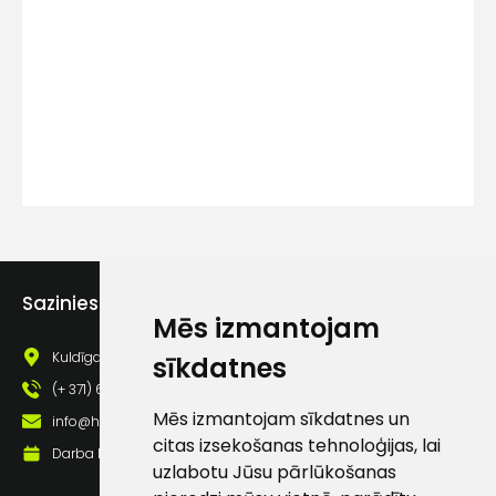
Kontakttālrunis
Ziņojums
Sazinies ar mums
Mēs izmantojam
Piekrītu SIA Hards interne
lietošanas noteikumiem
Kuldīgas iela 69a, Saldus, Saldus nov., LV - 3801
sīkdatnes
(+ 371) 63 881 186
Piekrītu saņemt jaunumu
pastā
Mēs izmantojam sīkdatnes un
info@hards.lv
citas izsekošanas tehnoloģijas, lai
Darba laiks: Darbadienās: 8:00 - 17:00
uzlabotu Jūsu pārlūkošanas