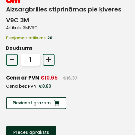
Aizsargbrilles stiprināmas pie ķiveres
V9C 3M
Artikuls:
3MV9C
Pieejamais atlikums:
20
Daudzums
-
+
Cena ar PVN
€
10.65
€
16.37
Cena bez PVN:
€
8.80
+
Pievienot grozam
Sazinies
Preces apraksts