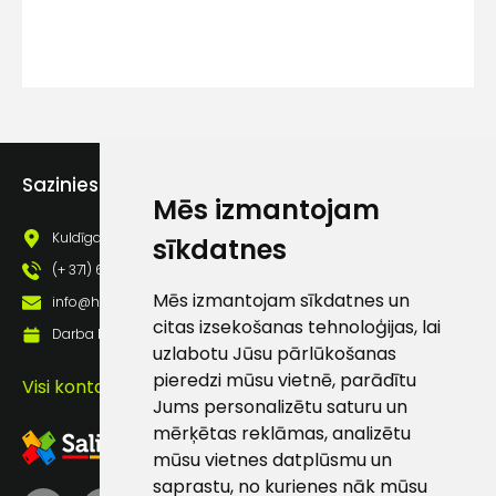
Ziņojums
Sazinies ar mums
Mēs izmantojam
Kuldīgas iela 69a, Saldus, Saldus nov., LV - 3801
sīkdatnes
Piekrītu SIA Hards interne
(+ 371) 63 881 186
lietošanas noteikumiem
Mēs izmantojam sīkdatnes un
info@hards.lv
citas izsekošanas tehnoloģijas, lai
Piekrītu saņemt jaunumu
Darba laiks: Darbadienās: 8:00 - 17:00
uzlabotu Jūsu pārlūkošanas
pastā
pieredzi mūsu vietnē, parādītu
Visi kontakti
Jums personalizētu saturu un
mērķētas reklāmas, analizētu
Sūtīt ziņojumu
mūsu vietnes datplūsmu un
saprastu, no kurienes nāk mūsu