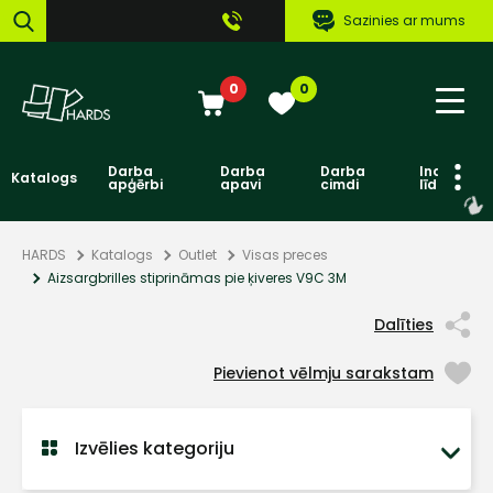
Sazinies ar mums
0
0
Darba
Darba
Darba
Individuāl
Katalogs
apģērbi
apavi
cimdi
līdzekļi
HARDS
Katalogs
Outlet
Visas preces
Aizsargbrilles stiprināmas pie ķiveres V9C 3M
Dalīties
Pievienot vēlmju sarakstam
Izvēlies kategoriju