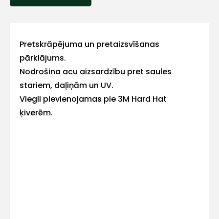
ar
mums!
Pretskrāpējuma un pretaizsvīšanas
Atbildēsim
pēc
pārklājums.
iespējas
ātrāk
Nodrošina acu aizsardzību pret saules
stariem, daļiņām un UV.
Vārds
Viegli pievienojamas pie 3M Hard Hat
ķiverēm.
E-pasts
Kontakttālrunis