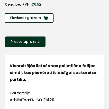
+
Cena bez PVN:
€
0.52
Sazinies
Pievienot grozam
ar
mums!
Preces apraksts
Atbildēsim
pēc
iespējas
ātrāk
Vienreizējās lietošanas polietilēna folijas
Vārds
cimdi, kas piemēroti īslaicīgai saskarei ar
pārtiku.
Kategorija I.
E-pasts
Atbilstība:EN ISO 21420