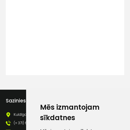
Kontakttālrunis
Ziņojums
Piekrītu SIA Hards interne
Sazinies ar mums
lietošanas noteikumiem
Mēs izmantojam
Piekrītu saņemt jaunumu
Kuldīgas iela 69a, Saldus, Saldus nov., LV - 3801
sīkdatnes
pastā
(+ 371) 63 881 186