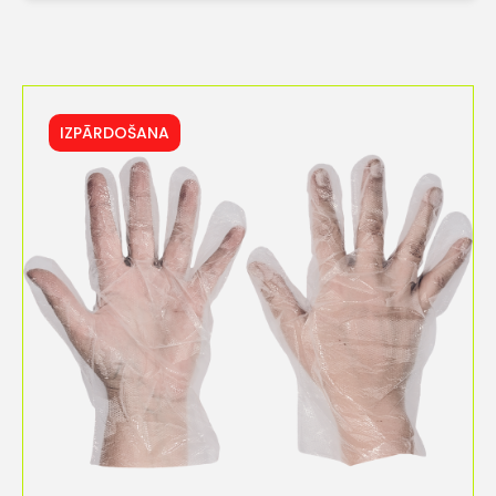
IZPĀRDOŠANA