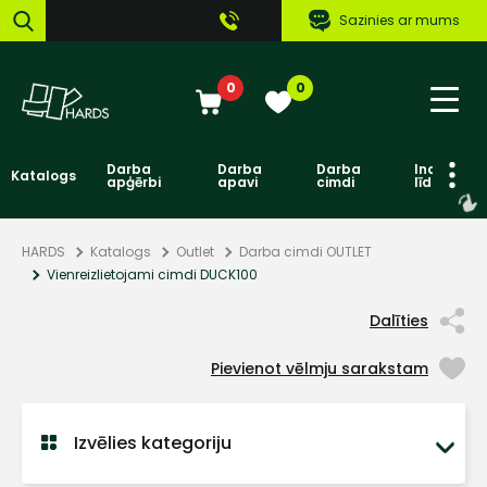
Sazinies ar mums
0
0
Darba
Darba
Darba
Individuāl
Katalogs
apģērbi
apavi
cimdi
līdzekļi
HARDS
Katalogs
Outlet
Darba cimdi OUTLET
Vienreizlietojami cimdi DUCK100
Dalīties
Pievienot vēlmju sarakstam
Izvēlies kategoriju