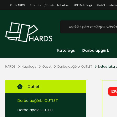
Par HARDS
Standarti / Izmēru tabulas
PDF Katalogi
Biežāk uzdoti
Katalogs
Darba apģērbi
HARDS
Katalogs
Outlet
Darba apģērbi OUTLET
Lietus jaka
Outlet
IZ
Darba apģērbi OUTLET
Darba apavi OUTLET