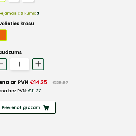
eejamais atlikums:
3
vēlieties krāsu
audzums
-
+
ena ar PVN
€
14.25
€
25.57
ena bez PVN:
€
11.77
Pievienot grozam