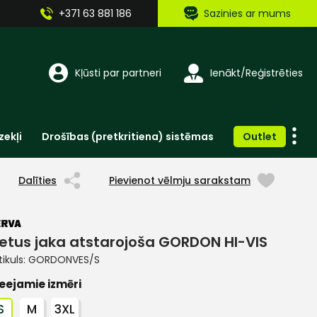
+371 63 881 186
Sazinies ar mums
Kļūsti par partneri
Ienākt/Reģistrēties
zekļi
Drošības (pretkritiena) sistēmas
Outlet
Vienreizlietojamie apģērbi un aksesuāri
Brīdinošās zīmes, lentes, uzlīmes
Dalīties
Pievienot vēlmju sarakstam
ietus jaka atstarojoša GORDON HI-VIS
tikuls:
GORDONVES/S
eejamie izmēri
S
M
3XL