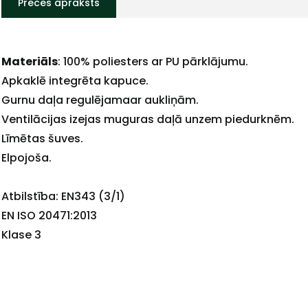
Preces apraksts
Materiāls
: 100% poliesters ar PU pārklājumu.
+
Apkaklē integrēta kapuce.
Gurnu daļa regulējamaar aukliņām.
Ventilācijas izejas muguras daļā unzem piedurknēm.
Līmētas šuves.
Sazinies
Elpojoša.
Atbilstība: EN343 (3/1)
ar
EN ISO 20471:2013
Klase 3
mums!
Atbildēsim
pēc