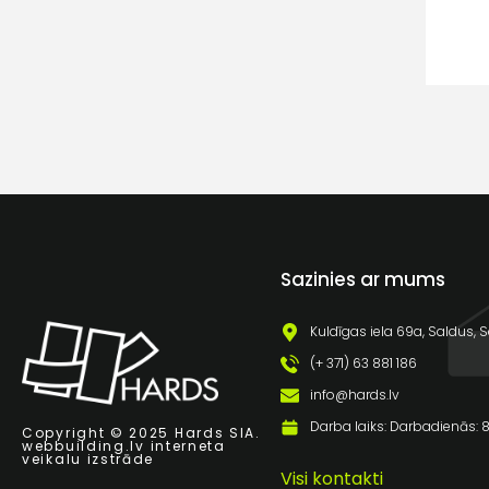
Sazinies ar mums
Kuldīgas iela 69a, Saldus, S
(+ 371) 63 881 186
info@hards.lv
Darba laiks: Darbadienās: 8:
Copyright © 2025 Hards SIA.
webbuilding.lv
interneta
veikalu izstrāde
Visi kontakti