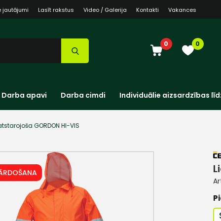
e jautājumi
Lasīt rakstus
Video / Galerija
Kontakti
Vakances
0
0
Darba apavi
Darba cimdi
Individuālie aizsardzības līd
 atstarojoša GORDON HI-VIS
L
PĀRDOŠANA
Ar
Pi