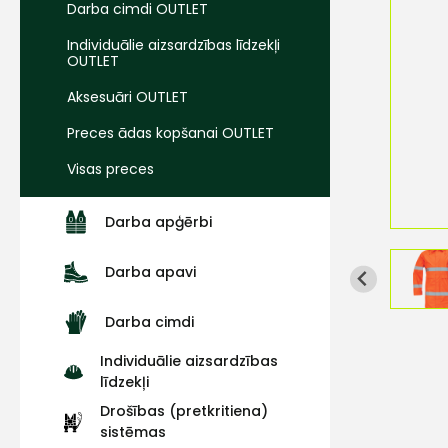
Darba cimdi OUTLET
Individuālie aizsardzības līdzekļi
OUTLET
Aksesuāri OUTLET
Preces ādas kopšanai OUTLET
Visas preces
Darba apģērbi
Darba apavi
Darba cimdi
Individuālie aizsardzības
līdzekļi
Drošības (pretkritiena)
sistēmas