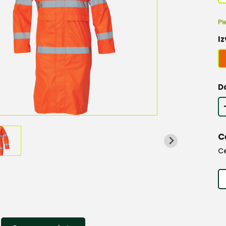
Pi
Iz
D
C
C