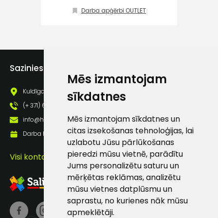
Klientu
EN 343 Klase 3:1 X
Darba apģērbi OUTLET
atbalsts
Darbdienās:
8:00 – 17:00
Sazinies ar mums
Mēs izmantojam
(+371) 63 881
186
Kuldīgas iela 69a, Saldus, Saldus nov., LV - 3801
sīkdatnes
(+ 371) 63 881 186
info@hards.lv
Mēs izmantojam sīkdatnes un
info@hards.lv
citas izsekošanas tehnoloģijas, lai
Darba laiks: Darbadienās: 8:00 - 17:00
uzlabotu Jūsu pārlūkošanas
pieredzi mūsu vietnē, parādītu
Visi kontakti
Jums personalizētu saturu un
mērķētas reklāmas, analizētu
mūsu vietnes datplūsmu un
saprastu, no kurienes nāk mūsu
apmeklētāji.