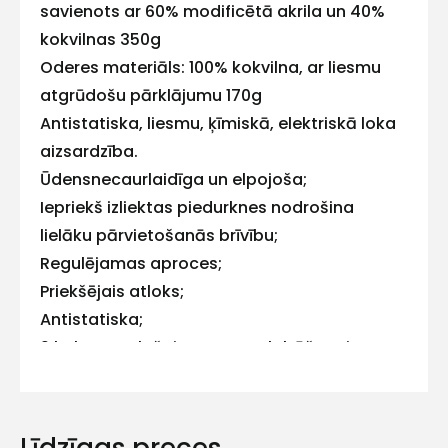
savienots ar 60% modificētā akrila un 40%
mums!
kokvilnas 350g
Oderes materiāls: 100% kokvilna, ar liesmu
Atbildēsim
pēc
atgrūdošu pārklājumu 170g
iespējas
Antistatiska, liesmu, ķīmiskā, elektriskā loka
ātrāk
aizsardzība.
Vārds
Ūdensnecaurlaidīga un elpojoša;
Iepriekš izliektas piedurknes nodrošina
lielāku pārvietošanās brīvību;
Regulējamas aproces;
E-pasts
Priekšējais atloks;
Antistatiska;
9 kabatas plašai mantu uzglabāšanai
Noņemama kapuce;
Kontakttālrunis
Premium liesmu izturīga atstarojoša lente;
Līmētas šuves, lai nodrošinātu papildu
Līdzīgas preces