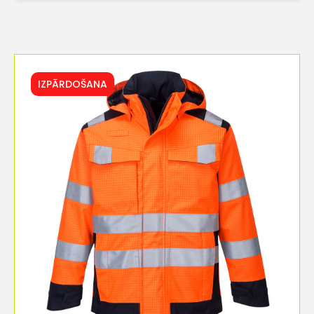
IZPĀRDOŠANA