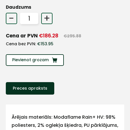
Daudzums
-
+
Cena ar PVN
€
186.28
€
295.88
Cena bez PVN:
€
153.95
Pievienot grozam
Preces apraksts
+
Sazinies
Ārējais materiāls: Modaflame Rain+ HV: 98%
poliesters, 2% oglekļa šķiedra, PU pārklājums,
ar