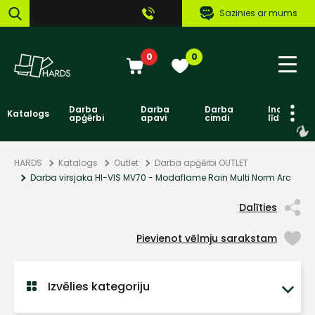
Sazinies ar mums
0
0
Darba
Darba
Darba
Individuāl
Katalogs
apģērbi
apavi
cimdi
līdzekļi
HARDS
Katalogs
Outlet
Darba apģērbi OUTLET
Darba virsjaka HI-VIS MV70 - Modaflame Rain Multi Norm Arc
Dalīties
Pievienot vēlmju sarakstam
Izvēlies kategoriju