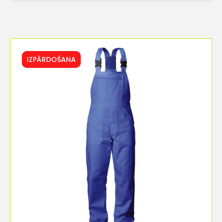
IZPĀRDOŠANA