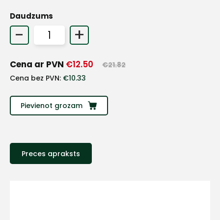
Daudzums
+
-
+
Sazinies
Cena ar PVN
€
12.50
€
21.82
Cena bez PVN:
€
10.33
ar
mums!
Pievienot grozam
Atbildēsim
pēc
iespējas
ātrāk
Preces apraksts
Vārds