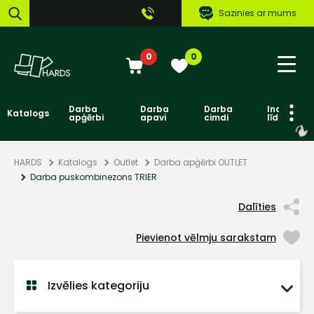
Sazinies ar mums
0
0
Darba
Darba
Darba
Individuāl
Katalogs
apģērbi
apavi
cimdi
līdzekļi
HARDS
Katalogs
Outlet
Darba apģērbi OUTLET
Darba puskombinezons TRIER
Dalīties
Pievienot vēlmju sarakstam
Izvēlies kategoriju