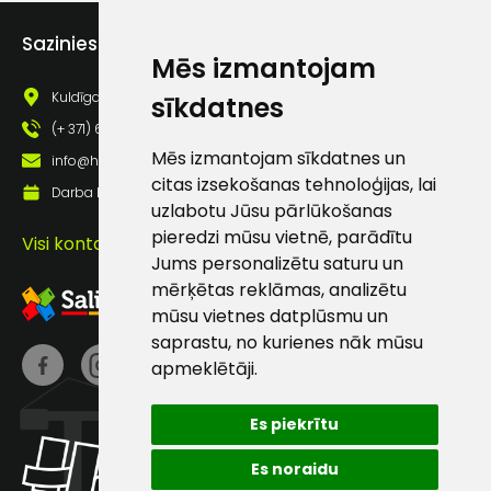
Piekrītu saņemt jaunumu
pastā
Sazinies ar mums
Mēs izmantojam
Kuldīgas iela 69a, Saldus, Saldus nov., LV - 3801
sīkdatnes
Sūtīt ziņojumu
(+ 371) 63 881 186
Mēs izmantojam sīkdatnes un
info@hards.lv
citas izsekošanas tehnoloģijas, lai
Klientu
Darba laiks: Darbadienās: 8:00 - 17:00
uzlabotu Jūsu pārlūkošanas
pieredzi mūsu vietnē, parādītu
atbalsts
Visi kontakti
Jums personalizētu saturu un
mērķētas reklāmas, analizētu
Darbdienās:
mūsu vietnes datplūsmu un
8:00 – 17:00
saprastu, no kurienes nāk mūsu
(+371) 63 881
apmeklētāji.
186
Es piekrītu
info@hards.lv
Es noraidu