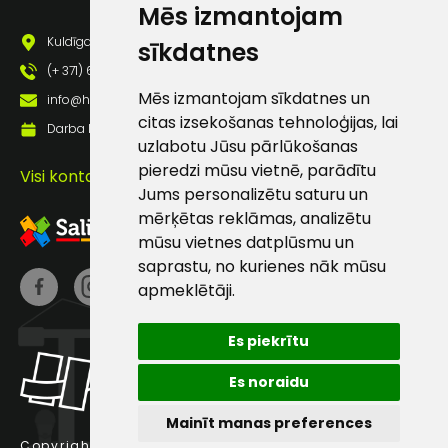
Mēs izmantojam
pastā
Kuldīgas iela 69a, Saldus, Saldus nov., LV - 3801
sīkdatnes
(+ 371) 63 881 186
Sūtīt ziņojumu
Mēs izmantojam sīkdatnes un
info@hards.lv
citas izsekošanas tehnoloģijas, lai
Darba laiks: Darbadienās: 8:00 - 17:00
Klientu
uzlabotu Jūsu pārlūkošanas
pieredzi mūsu vietnē, parādītu
Visi kontakti
Jums personalizētu saturu un
atbalsts
mērķētas reklāmas, analizētu
mūsu vietnes datplūsmu un
Darbdienās:
saprastu, no kurienes nāk mūsu
8:00 – 17:00
apmeklētāji.
(+371) 63 881
186
Es piekrītu
info@hards.lv
Es noraidu
Mainīt manas preferences
Copyright © 2025 Hards SIA.