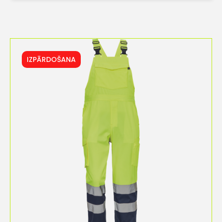
IZPĀRDOŠANA