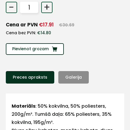
-
+
+
Cena ar PVN
€
17.91
€
30.69
Sazinies
Cena bez PVN:
€
14.80
ar
Pievienot grozam
mums!
Atbildēsim
pēc
iespējas
Preces apraksts
Galerija
ātrāk
Vārds
Materiāls
: 50% kokvilna, 50% poliesters,
200g/m². Tumšā daļa: 65% poliesters, 35%
kokvilna, 195g/m².
E-pasts