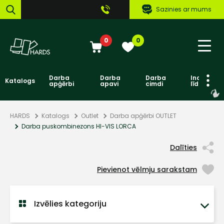
Sazinies ar mums
0
0
Darba
Darba
Darba
Individuāl
Katalogs
apģērbi
apavi
cimdi
līdzekļi
HARDS
Katalogs
Outlet
Darba apģērbi OUTLET
Darba puskombinezons HI-VIS LORCA
Dalīties
Pievienot vēlmju sarakstam
Izvēlies kategoriju