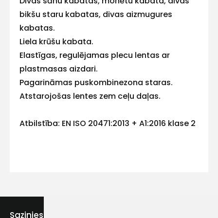
Divas sānu kabatas, monētu kabata, divas
bikšu staru kabatas, divas aizmugures
kabatas.
Liela krūšu kabata.
Kontakttālrunis
Elastīgas, regulējamas plecu lentas ar
plastmasas aizdari.
Pagarināmas puskombinezona staras.
Atstarojošas lentes zem ceļu daļas.
Ziņojums
Atbilstība: EN ISO 20471:2013 + A1:2016 klase 2
Piekrītu SIA Hards interne
lietošanas noteikumiem
Piekrītu saņemt jaunumu
Sazinies ar mums