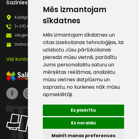
Sazinies ar mums
pastā
Mēs izmantojam
Kuldīgas iela 69a, Saldus, Saldus nov., LV - 3801
sīkdatnes
(+ 371) 63 881 186
Sūtīt ziņojumu
Mēs izmantojam sīkdatnes un
info@hards.lv
citas izsekošanas tehnoloģijas, lai
Darba laiks: Darbadienās: 8:00 - 17:00
Klientu
uzlabotu Jūsu pārlūkošanas
pieredzi mūsu vietnē, parādītu
Visi kontakti
atbalsts
Jums personalizētu saturu un
mērķētas reklāmas, analizētu
mūsu vietnes datplūsmu un
Darbdienās:
saprastu, no kurienes nāk mūsu
8:00 – 17:00
apmeklētāji.
(+371) 63 881
186
Es piekrītu
info@hards.lv
Es noraidu
Mainīt manas preferences