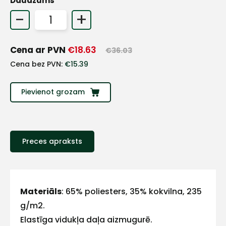
Daudzums
+
-
+
Sazinies
Cena ar PVN
€
18.63
€
36.03
Cena bez PVN:
€
15.39
ar
Pievienot grozam
mums!
Atbildēsim
pēc
iespējas
Preces apraksts
ātrāk
Vārds
Materiāls
: 65% poliesters, 35% kokvilna, 235
g/m2.
Elastīga vidukļa daļa aizmugurē.
E-pasts