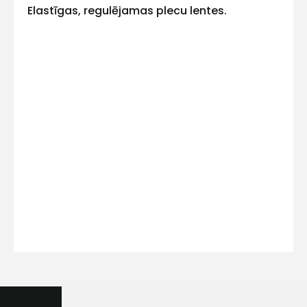
Elastīgas, regulējamas plecu lentes.
Kontakttālrunis
Ziņojums
Piekrītu SIA Hards interne
lietošanas noteikumiem
Piekrītu saņemt jaunumu