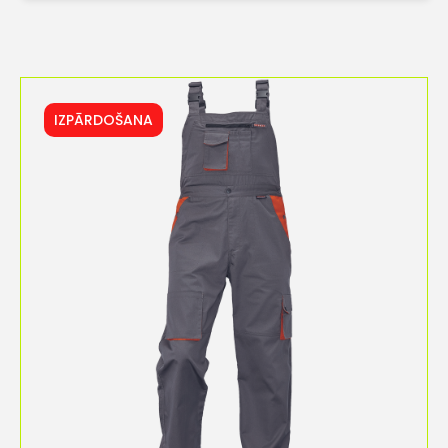
IZPĀRDOŠANA