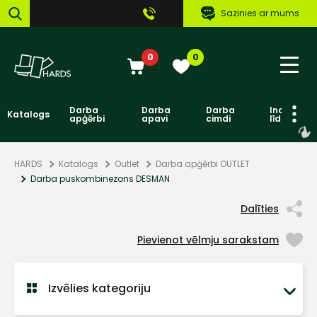
Sazinies ar mums
0
0
Darba
Darba
Darba
Individuāl
Katalogs
apģērbi
apavi
cimdi
līdzekļi
HARDS
Katalogs
Outlet
Darba apģērbi OUTLET
Darba puskombinezons DESMAN
Dalīties
Pievienot vēlmju sarakstam
Izvēlies kategoriju