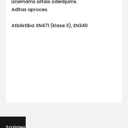
izņemams siltais oderējums.
Adītas aproces.
Atbilstība: EN471 (klase 3), EN340
Kontakttālrunis
Ziņojums
Piekrītu SIA Hards interne
lietošanas noteikumiem
Piekrītu saņemt jaunumu
Sazinies ar mums