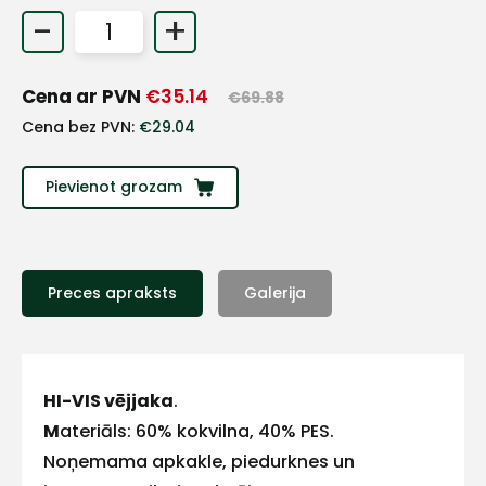
-
+
+
Cena ar PVN
€
35.14
Sazinies
€
69.88
Cena bez PVN:
€
29.04
ar
Pievienot grozam
mums!
Atbildēsim
pēc
iespējas
Preces apraksts
Galerija
ātrāk
Vārds
HI-VIS vējjaka
.
M
ateriāls: 60% kokvilna, 40% PES.
Noņemama apkakle, piedurknes un
E-pasts