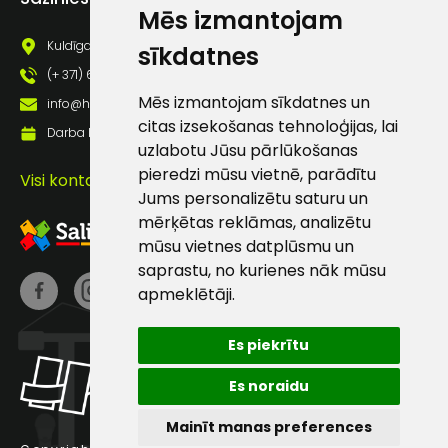
Mēs izmantojam
pastā
Kuldīgas iela 69a, Saldus, Saldus nov., LV - 3801
sīkdatnes
(+ 371) 63 881 186
Sūtīt ziņojumu
Mēs izmantojam sīkdatnes un
info@hards.lv
citas izsekošanas tehnoloģijas, lai
Darba laiks: Darbadienās: 8:00 - 17:00
Klientu
uzlabotu Jūsu pārlūkošanas
pieredzi mūsu vietnē, parādītu
Visi kontakti
atbalsts
Jums personalizētu saturu un
mērķētas reklāmas, analizētu
mūsu vietnes datplūsmu un
Darbdienās:
saprastu, no kurienes nāk mūsu
8:00 – 17:00
apmeklētāji.
(+371) 63 881
186
Es piekrītu
info@hards.lv
Es noraidu
Mainīt manas preferences