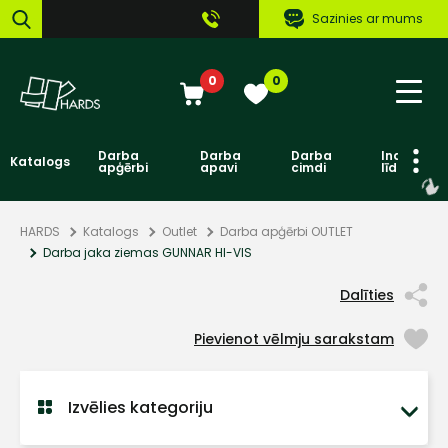
Sazinies ar mums
0
0
Darba
Darba
Darba
Individuāl
Katalogs
apģērbi
apavi
cimdi
līdzekļi
HARDS
Katalogs
Outlet
Darba apģērbi OUTLET
Darba jaka ziemas GUNNAR HI-VIS
Dalīties
Pievienot vēlmju sarakstam
Izvēlies kategoriju