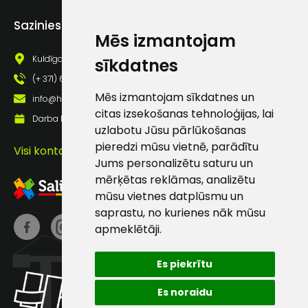
Piekrītu saņemt jaunumu
pastā
Sazinies ar mums
Mēs izmantojam
Kuldīgas iela 69a, Saldus, Saldus nov., LV - 3801
sīkdatnes
Sūtīt ziņojumu
(+ 371) 63 881 186
Mēs izmantojam sīkdatnes un
info@hards.lv
citas izsekošanas tehnoloģijas, lai
Klientu
Darba laiks: Darbadienās: 8:00 - 17:00
uzlabotu Jūsu pārlūkošanas
pieredzi mūsu vietnē, parādītu
atbalsts
Visi kontakti
Jums personalizētu saturu un
mērķētas reklāmas, analizētu
Darbdienās:
mūsu vietnes datplūsmu un
8:00 – 17:00
saprastu, no kurienes nāk mūsu
apmeklētāji.
(+371) 63 881
186
Es piekrītu
info@hards.lv
Es noraidu