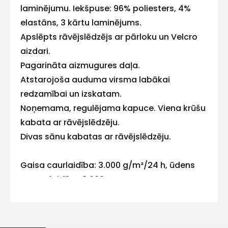
E-pasts
laminējumu. Iekšpuse: 96% poliesters, 4%
elastāns, 3 kārtu laminējums.
Apslēpts rāvējslēdzējs ar pārloku un Velcro
aizdari.
Kontakttālrunis
Pagarināta aizmugures daļa.
Atstarojoša auduma virsma labākai
redzamībai un izskatam.
Noņemama, regulējama kapuce. Viena krūšu
Ziņojums
kabata ar rāvējslēdzēju.
Divas sānu kabatas ar rāvējslēdzēju.
Gaisa caurlaidība: 3.000 g/m²/24 h, ūdens
necaurlaidība: 8.000 mm.
Piekrītu SIA Hards interne
lietošanas noteikumiem