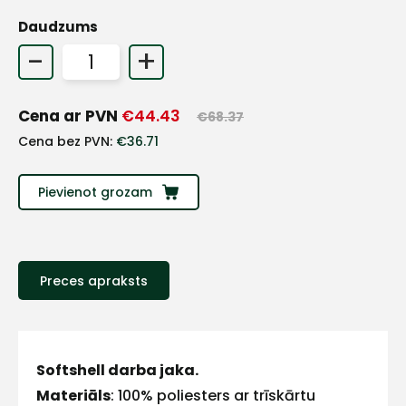
Daudzums
+
-
+
Sazinies
Cena ar PVN
€
44.43
€
68.37
Cena bez PVN:
€
36.71
ar
mums!
Pievienot grozam
Atbildēsim
pēc
iespējas
ātrāk
Preces apraksts
Vārds
Softshell darba jaka.
Materiāls
: 100% poliesters ar trīskārtu