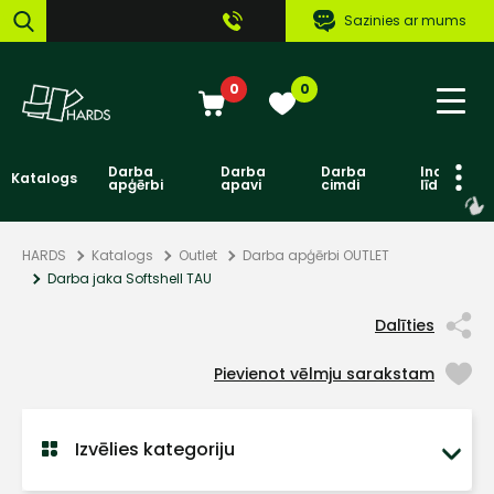
Sazinies ar mums
0
0
Darba
Darba
Darba
Individuāl
Katalogs
apģērbi
apavi
cimdi
līdzekļi
HARDS
Katalogs
Outlet
Darba apģērbi OUTLET
Darba jaka Softshell TAU
Dalīties
Pievienot vēlmju sarakstam
Izvēlies kategoriju