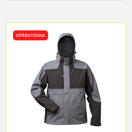
IZPĀRDOŠANA