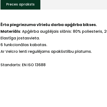
Preces apraksts
Ērta piegriezuma vīriešu darba apģērba bikses.
+
Materiāls
: Apģērba augšējais slānis: 80% poliesteris, 
Elastīga jostasvieta.
6 funkcionālas kabatas.
Ar Velcro lenti regulējams apakšstilbu platums.
Sazinies
Standarts: EN ISO 13688
ar
mums!
Atbildēsim