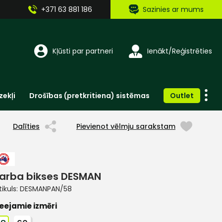
+371 63 881 186
Sazinies ar mums
Kļūsti par partneri
Ienākt/Reģistrēties
zekļi
Drošības (pretkritiena) sistēmas
Outlet
Vienreizlietojamie apģērbi un aksesuāri
Brīdinošās zīmes, lentes, uzlīmes
Dalīties
Pievienot vēlmju sarakstam
arba bikses DESMAN
tikuls:
DESMANPAN/58
eejamie izmēri