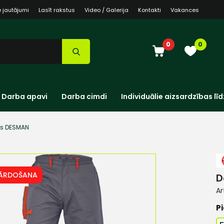
e jautājumi
Lasīt rakstus
Video / Galerija
Kontakti
Vakances
0
0
Darba apavi
Darba cimdi
Individuālie aizsardzības līd
es DESMAN
PĀRDOŠANA
D
Ar
Pi