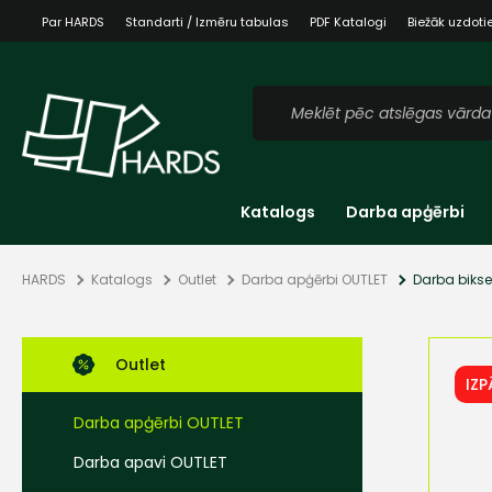
Par HARDS
Standarti / Izmēru tabulas
PDF Katalogi
Biežāk uzdoti
Katalogs
Darba apģērbi
HARDS
Katalogs
Outlet
Darba apģērbi OUTLET
Darba biks
Outlet
IZ
Darba apģērbi OUTLET
Darba apavi OUTLET