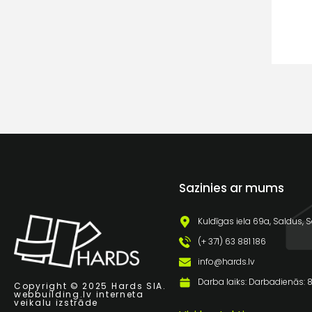
Sazinies ar mums
Kuldīgas iela 69a, Saldus, S
(+ 371) 63 881 186
info@hards.lv
Darba laiks: Darbadienās: 8:
Copyright © 2025 Hards SIA.
webbuilding.lv
interneta
veikalu izstrāde