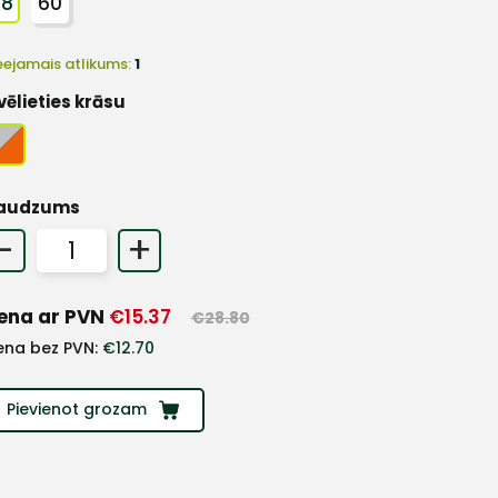
58
60
eejamais atlikums:
1
vēlieties krāsu
audzums
-
+
ena ar PVN
€
15.37
€
28.80
ena bez PVN:
€
12.70
Pievienot grozam