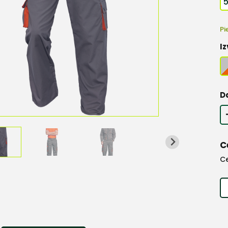
Pi
Iz
D
C
C