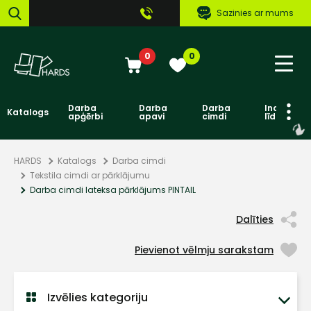
Sazinies ar mums
0
0
Darba
Darba
Darba
Individuāl
Katalogs
apģērbi
apavi
cimdi
līdzekļi
HARDS
Katalogs
Darba cimdi
Tekstila cimdi ar pārklājumu
Darba cimdi lateksa pārklājums PINTAIL
Dalīties
Pievienot vēlmju sarakstam
Izvēlies kategoriju