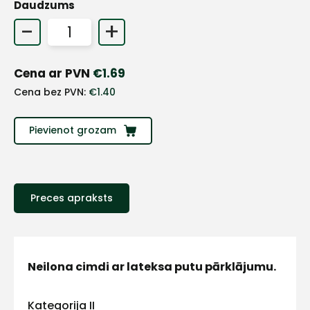
Daudzums
+
-
+
Sazinies
Cena ar PVN
€
1.69
Cena bez PVN:
€
1.40
ar
Pievienot grozam
mums!
Atbildēsim
pēc
iespējas
Preces apraksts
ātrāk
Vārds
Neilona cimdi ar lateksa putu pārklājumu.
Kategorija II
E-pasts