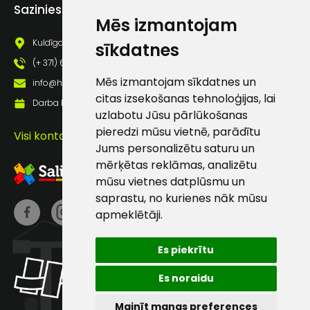
Piekrītu saņemt jaunumu
Sazinies ar mums
pastā
Mēs izmantojam
Kuldīgas iela 69a, Saldus, Saldus nov., LV - 3801
sīkdatnes
(+ 371) 63 881 186
Sūtīt ziņojumu
Mēs izmantojam sīkdatnes un
info@hards.lv
citas izsekošanas tehnoloģijas, lai
Darba laiks: Darbadienās: 8:00 - 17:00
Klientu
uzlabotu Jūsu pārlūkošanas
pieredzi mūsu vietnē, parādītu
Visi kontakti
atbalsts
Jums personalizētu saturu un
mērķētas reklāmas, analizētu
mūsu vietnes datplūsmu un
Darbdienās:
8:00 – 17:00
saprastu, no kurienes nāk mūsu
apmeklētāji.
(+371) 63 881
186
Es piekrītu
info@hards.lv
Es noraidu
Mainīt manas preferences