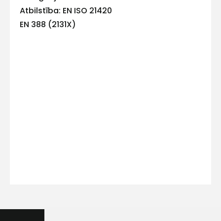
Atbilstība: EN ISO 21420
EN 388 (2131X)
Kontakttālrunis
Ziņojums
Piekrītu SIA Hards interne
lietošanas noteikumiem