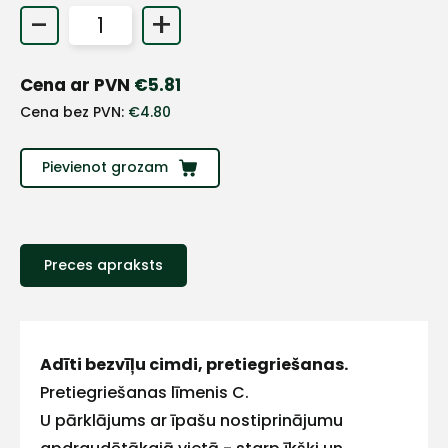
-
+
+
Cena ar PVN
€
5.81
Sazinies
Cena bez PVN:
€
4.80
ar
Pievienot grozam
mums!
Atbildēsim
pēc
iespējas
Preces apraksts
ātrāk
Vārds
Adīti bezvīļu cimdi, pretiegriešanas.
Pretiegriešanas līmenis C.
U pārklājums ar īpašu nostiprinājumu
E-pasts