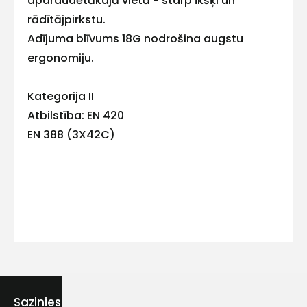
apdraudētākajā vietā - starp īkšķi un
rādītājpirkstu.
Adījuma blīvums 18G nodrošina augstu
ergonomiju.
Kontakttālrunis
Kategorija II
Atbilstība: EN 420
EN 388 (3X42C)
Ziņojums
Piekrītu SIA Hards interne
lietošanas noteikumiem
Piekrītu saņemt jaunumu
Sazinies ar mums