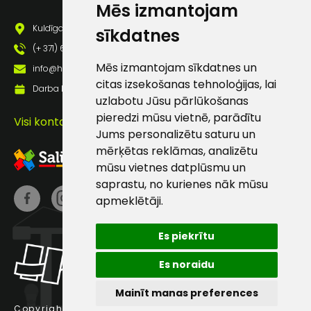
Mēs izmantojam
pastā
Kuldīgas iela 69a, Saldus, Saldus nov., LV - 3801
sīkdatnes
(+ 371) 63 881 186
Sūtīt ziņojumu
Mēs izmantojam sīkdatnes un
info@hards.lv
citas izsekošanas tehnoloģijas, lai
Darba laiks: Darbadienās: 8:00 - 17:00
uzlabotu Jūsu pārlūkošanas
Klientu
pieredzi mūsu vietnē, parādītu
Visi kontakti
Jums personalizētu saturu un
atbalsts
mērķētas reklāmas, analizētu
mūsu vietnes datplūsmu un
Darbdienās:
saprastu, no kurienes nāk mūsu
8:00 – 17:00
apmeklētāji.
(+371) 63 881
186
Es piekrītu
info@hards.lv
Es noraidu
Mainīt manas preferences
Copyright © 2025 Hards SIA.