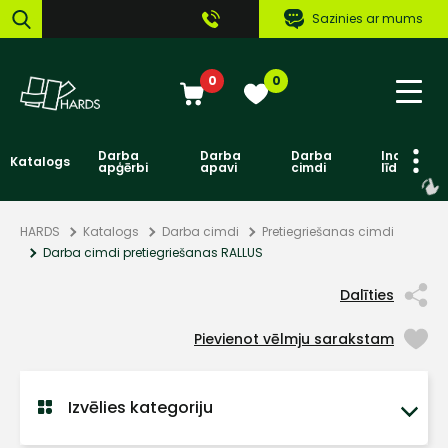
Sazinies ar mums
0
0
Darba
Darba
Darba
Individuāl
Katalogs
apģērbi
apavi
cimdi
līdzekļi
HARDS
Katalogs
Darba cimdi
Pretiegriešanas cimdi
Darba cimdi pretiegriešanas RALLUS
Dalīties
Pievienot vēlmju sarakstam
Izvēlies kategoriju