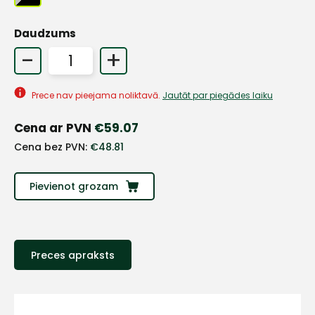
Daudzums
+
-
+
Sazinies
Prece nav pieejama noliktavā.
Jautāt par piegādes laiku
Cena ar PVN
€
59.07
ar
Cena bez PVN:
€
48.81
mums!
Pievienot grozam
Atbildēsim
pēc
iespējas
ātrāk
Preces apraksts
Vārds