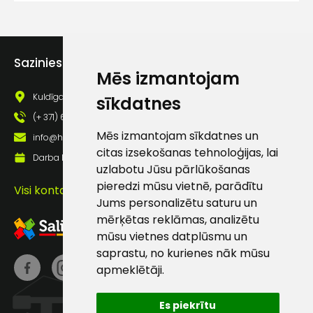
lietošanas noteikumiem
Piekrītu saņemt jaunumu
pastā
Sazinies ar mums
Mēs izmantojam
Sūtīt ziņojumu
Kuldīgas iela 69a, Saldus, Saldus nov., LV - 3801
sīkdatnes
(+ 371) 63 881 186
Klientu
Mēs izmantojam sīkdatnes un
info@hards.lv
citas izsekošanas tehnoloģijas, lai
Darba laiks: Darbadienās: 8:00 - 17:00
uzlabotu Jūsu pārlūkošanas
atbalsts
pieredzi mūsu vietnē, parādītu
Visi kontakti
Jums personalizētu saturu un
Darbdienās:
mērķētas reklāmas, analizētu
8:00 – 17:00
mūsu vietnes datplūsmu un
(+371) 63 881
saprastu, no kurienes nāk mūsu
186
apmeklētāji.
info@hards.lv
Es piekrītu