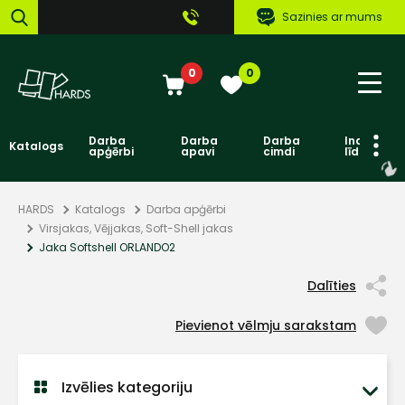
Sazinies ar mums
0
0
Darba
Darba
Darba
Individuāl
Katalogs
apģērbi
apavi
cimdi
līdzekļi
HARDS
Katalogs
Darba apģērbi
Virsjakas, Vējjakas, Soft-Shell jakas
Jaka Softshell ORLANDO2
Dalīties
Pievienot vēlmju sarakstam
Izvēlies kategoriju