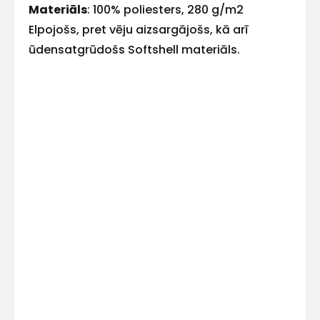
Materiāls
: 100% poliesters, 280 g/m2
E-pasts
Elpojošs, pret vēju aizsargājošs, kā arī
ūdensatgrūdošs Softshell materiāls.
Kontakttālrunis
Ziņojums
Piekrītu SIA Hards interne