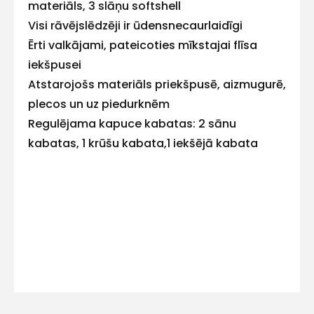
ar
materiāls, 3 slāņu softshell
Visi rāvējslēdzēji ir ūdensnecaurlaidīgi
mums!
Ērti valkājami, pateicoties mīkstajai flīsa
Atbildēsim
iekšpusei
pēc
Atstarojošs materiāls priekšpusē, aizmugurē,
iespējas
ātrāk
plecos un uz piedurknēm
Regulējama kapuce kabatas: 2 sānu
Vārds
kabatas, 1 krūšu kabata,1 iekšējā kabata
E-pasts
Kontakttālrunis