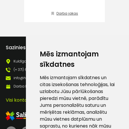
Klientu
Darba jakas
atbalsts
Darbdienās:
8:00 – 17:00
Sazinies ar mums
(+371) 63 881
Mēs izmantojam
186
Kuldīgas iela 69a, Saldus, Saldus nov., LV - 3801
sīkdatnes
info@hards.lv
(+ 371) 63 881 186
Mēs izmantojam sīkdatnes un
info@hards.lv
citas izsekošanas tehnoloģijas, lai
Darba laiks: Darbadienās: 8:00 - 17:00
uzlabotu Jūsu pārlūkošanas
pieredzi mūsu vietnē, parādītu
Visi kontakti
Jums personalizētu saturu un
mērķētas reklāmas, analizētu
mūsu vietnes datplūsmu un
saprastu, no kurienes nāk mūsu