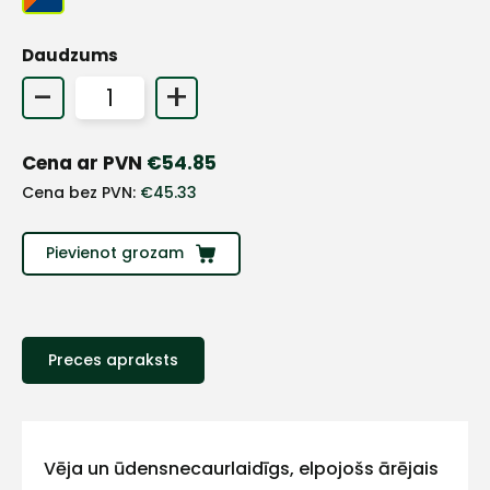
Daudzums
-
+
Cena ar PVN
€
54.85
Cena bez PVN:
€
45.33
Pievienot grozam
+
Preces apraksts
Sazinies
Vēja un ūdensnecaurlaidīgs, elpojošs ārējais