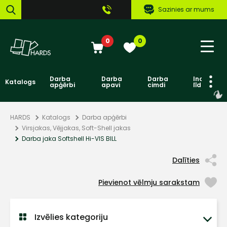
Sazinies ar mums
0
0
Darba
Darba
Darba
Individuāl
Katalogs
apģērbi
apavi
cimdi
līdzekļi
HARDS
Katalogs
Darba apģērbi
Virsjakas, Vējjakas, Soft-Shell jakas
Darba jaka Softshell Hi-VIS BILL
Dalīties
Pievienot vēlmju sarakstam
Izvēlies kategoriju