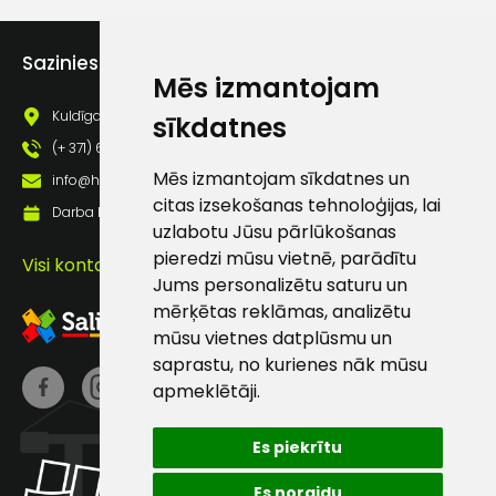
Piekrītu saņemt jaunumu
pastā
Sazinies ar mums
Mēs izmantojam
Kuldīgas iela 69a, Saldus, Saldus nov., LV - 3801
sīkdatnes
Sūtīt ziņojumu
(+ 371) 63 881 186
Mēs izmantojam sīkdatnes un
info@hards.lv
Klientu
citas izsekošanas tehnoloģijas, lai
Darba laiks: Darbadienās: 8:00 - 17:00
uzlabotu Jūsu pārlūkošanas
atbalsts
pieredzi mūsu vietnē, parādītu
Visi kontakti
Jums personalizētu saturu un
mērķētas reklāmas, analizētu
Darbdienās:
mūsu vietnes datplūsmu un
8:00 – 17:00
saprastu, no kurienes nāk mūsu
(+371) 63 881
apmeklētāji.
186
info@hards.lv
Es piekrītu
Es noraidu