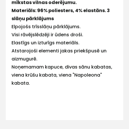
mīkstas vilnas oderējumu.
E-pasts
Materiāls: 96% poliesters, 4% elastāns. 3
slāņu pārklājums
Elpojošs trīsslāņu pārklājums.
Visi rāvējslēdzēji ir ūdens droši.
Kontakttālrunis
Elastīgs un izturīgs materiāls.
Atstarojoši elementi jakas priekšpusē un
aizmugurē.
Noņemamam kapuce, divas sānu kabatas,
Ziņojums
viena krūšu kabata, viena "Napoleona"
kabata.
Piekrītu SIA Hards interne
lietošanas noteikumiem