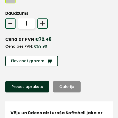
+
Daudzums
-
+
Sazinies
Cena ar PVN
€
72.48
ar
Cena bez PVN:
€
59.90
mums!
Pievienot grozam
Atbildēsim
pēc
iespējas
ātrāk
Preces apraksts
Galerija
Vārds
Vēju un ūdens aizturoša Softshell jaka ar