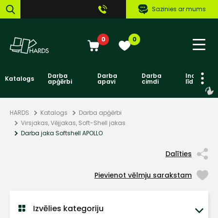
Sazinies ar mums
0
0
Darba
Darba
Darba
Individuāl
Katalogs
apģērbi
apavi
cimdi
līdzekļi
HARDS
Katalogs
Darba apģērbi
Virsjakas, Vējjakas, Soft-Shell jakas
Darba jaka Softshell APOLLO
Dalīties
Pievienot vēlmju sarakstam
Izvēlies kategoriju