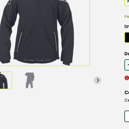
Pi
Iz
D
C
C