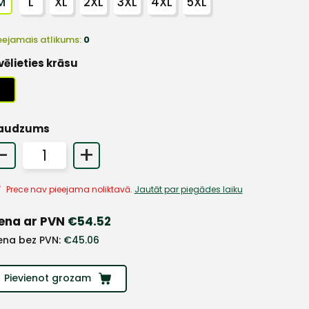
M
L
XL
2XL
3XL
4XL
5XL
eejamais atlikums:
0
vēlieties krāsu
audzums
-
+
Prece nav pieejama noliktavā.
Jautāt par piegādes laiku
ena ar PVN
€
54.52
ena bez PVN:
€
45.06
Pievienot grozam