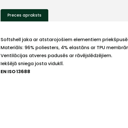
Preces apraksts
Softshell jaka ar atstarojošiem elementiem priekšpu
Materiāls: 96% poliesters, 4% elastāns ar TPU membrān
Ventilācijas atveres padusēs ar rāvējslēdzējiem.
Iekšējā sniega josta viduklī.
EN ISO 13688
+