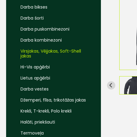
Darba bikses
Darba šorti
Darba puskombinezoni
Darba kombinezoni
Virsjakas, Vējjakas, Soft-Shell
jakas
Hi-Vis apģērbi
Lietus apģērbi
Darba vestes
Džemperi, flīsa, trikotāžas jakas
Krekli, T-krekli, Polo krekli
Halāti, priekšauti
Termoveļa