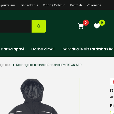
e jautājumi
Lasīt rakstus
Video / Galerija
Kontakti
Vakances
0
0
Darba apavi
Darba cimdi
Individuālie aizsardzības līd
l jakas
Darba jaka siltināta Softshell EMERTON STR
D
Ar
Pi