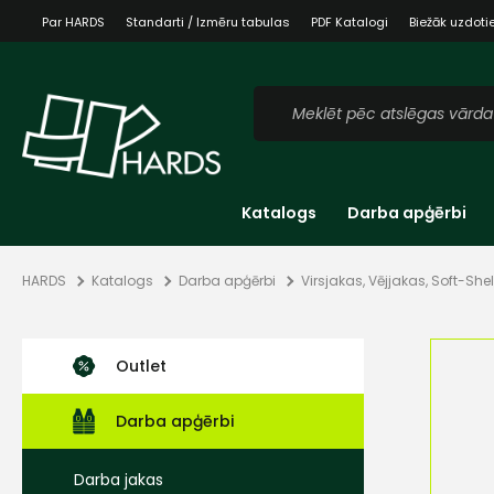
Par HARDS
Standarti / Izmēru tabulas
PDF Katalogi
Biežāk uzdoti
Katalogs
Darba apģērbi
HARDS
Katalogs
Darba apģērbi
Virsjakas, Vējjakas, Soft-Shel
Outlet
Darba apģērbi
Darba jakas