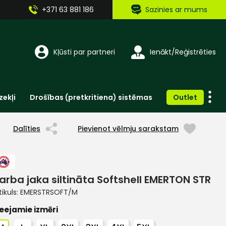
+371 63 881 186
Sazinies ar mums
Kļūsti par partneri
Ienākt/Reģistrēties
zekļi
Drošības (pretkritiena) sistēmas
Outlet
Vienreizlietojamie apģērbi un aksesuāri
Brīdinošās zīmes, lentes, uzlīmes
Dalīties
Pievienot vēlmju sarakstam
arba jaka siltināta Softshell EMERTON STR
tikuls:
EMERSTRSOFT/M
eejamie izmēri