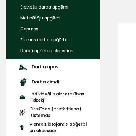
Sieviešu darba apģērbi
Metinātāju apģērbi
Cepures
Ziemas darba apģērbi
Darba apģērbu aksesuāri
Darba apavi
Darba cimdi
Individuālie aizsardzības
līdzekļi
Drošības (pretkritiena)
sistēmas
Vienreizlietojamie apģērbi
un aksesuāri