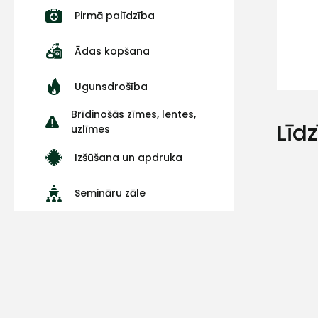
Pirmā palīdzība
Ādas kopšana
Ugunsdrošība
Brīdinošās zīmes, lentes,
Līd
uzlīmes
Izšūšana un apdruka
Semināru zāle