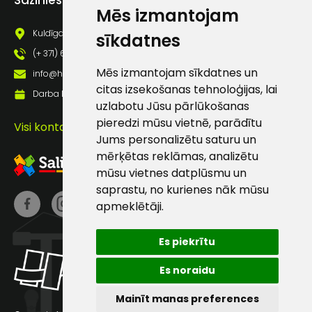
pastā
Mēs izmantojam
Kuldīgas iela 69a, Saldus, Saldus nov., LV - 3801
sīkdatnes
(+ 371) 63 881 186
Sūtīt ziņojumu
Mēs izmantojam sīkdatnes un
info@hards.lv
citas izsekošanas tehnoloģijas, lai
Darba laiks: Darbadienās: 8:00 - 17:00
Klientu
uzlabotu Jūsu pārlūkošanas
pieredzi mūsu vietnē, parādītu
Visi kontakti
atbalsts
Jums personalizētu saturu un
mērķētas reklāmas, analizētu
mūsu vietnes datplūsmu un
Darbdienās:
saprastu, no kurienes nāk mūsu
8:00 – 17:00
apmeklētāji.
(+371) 63 881
186
Es piekrītu
info@hards.lv
Es noraidu
Mainīt manas preferences