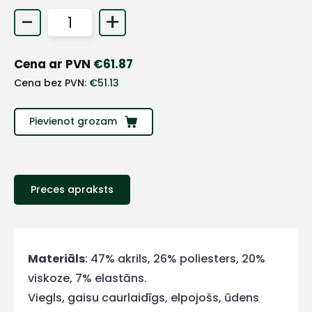
+
-
+
Cena ar PVN
€
61.87
Sazinies
Cena bez PVN:
€
51.13
ar
Pievienot grozam
mums!
Atbildēsim
pēc
iespējas
Preces apraksts
ātrāk
Vārds
Materiāls
: 47% akrils, 26% poliesters, 20%
viskoze, 7% elastāns.
Viegls, gaisu caurlaidīgs, elpojošs, ūdens
E-pasts