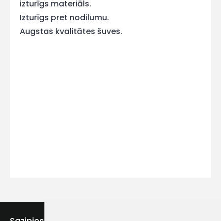
izturīgs materiāls.
Izturīgs pret nodilumu.
Augstas kvalitātes šuves.
Kontakttālrunis
Ziņojums
Piekrītu SIA Hards interne
lietošanas noteikumiem
Piekrītu saņemt jaunumu
Sazinies ar mums