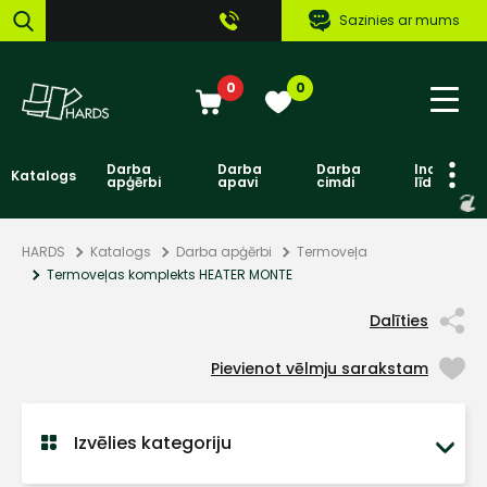
Sazinies ar mums
0
0
Darba
Darba
Darba
Individuāl
Katalogs
apģērbi
apavi
cimdi
līdzekļi
HARDS
Katalogs
Darba apģērbi
Termoveļa
Termoveļas komplekts HEATER MONTE
Dalīties
Pievienot vēlmju sarakstam
Izvēlies kategoriju