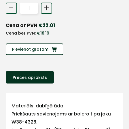
-
+
+
Cena ar PVN
€
22.01
Sazinies
Cena bez PVN:
€
18.19
ar
Pievienot grozam
mums!
Atbildēsim
pēc
iespējas
Preces apraksts
ātrāk
Vārds
Materiāls: dabīgā āda.
Priekšauts savienojams ar bolero tipa jaku
W38-4328.
E-pasts