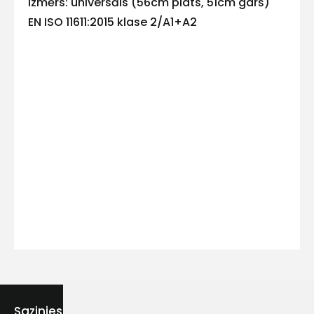
Izmērs: universāls (56cm plats, 51cm garš)
EN ISO 11611:2015 klase 2/A1+A2
Kontakttālrunis
Ziņojums
Piekrītu SIA Hards interne
lietošanas noteikumiem
Piekrītu saņemt jaunumu
Sazinies ar mums