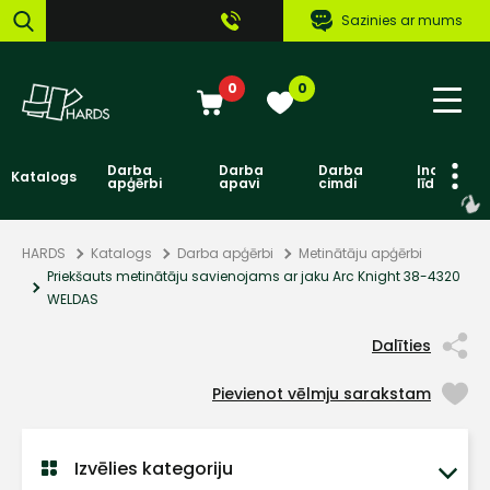
Sazinies ar mums
0
0
Darba
Darba
Darba
Individuāl
Katalogs
apģērbi
apavi
cimdi
līdzekļi
HARDS
Katalogs
Darba apģērbi
Metinātāju apģērbi
Priekšauts metinātāju savienojams ar jaku Arc Knight 38-4320
WELDAS
Dalīties
Pievienot vēlmju sarakstam
Izvēlies kategoriju