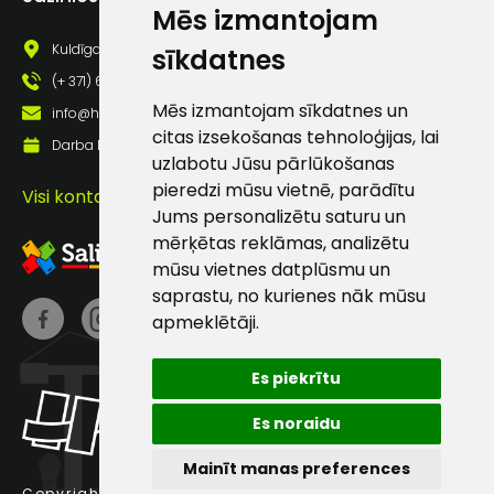
Mēs izmantojam
pastā
Kuldīgas iela 69a, Saldus, Saldus nov., LV - 3801
sīkdatnes
(+ 371) 63 881 186
Sūtīt ziņojumu
Mēs izmantojam sīkdatnes un
info@hards.lv
citas izsekošanas tehnoloģijas, lai
Darba laiks: Darbadienās: 8:00 - 17:00
Klientu
uzlabotu Jūsu pārlūkošanas
pieredzi mūsu vietnē, parādītu
Visi kontakti
Jums personalizētu saturu un
atbalsts
mērķētas reklāmas, analizētu
mūsu vietnes datplūsmu un
Darbdienās:
saprastu, no kurienes nāk mūsu
8:00 – 17:00
apmeklētāji.
(+371) 63 881
186
Es piekrītu
info@hards.lv
Es noraidu
Mainīt manas preferences
Copyright © 2025 Hards SIA.