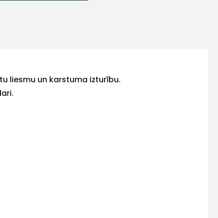
ātu liesmu un karstuma izturību.
ari.