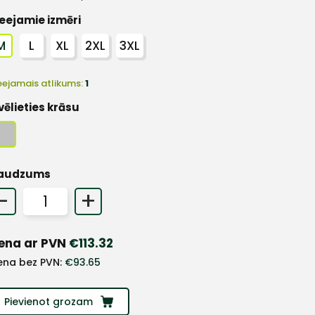
eejamie izmēri
M
L
XL
2XL
3XL
eejamais atlikums:
1
vēlieties krāsu
audzums
-
+
ena ar PVN
€
113.32
ena bez PVN:
€
93.65
Pievienot grozam