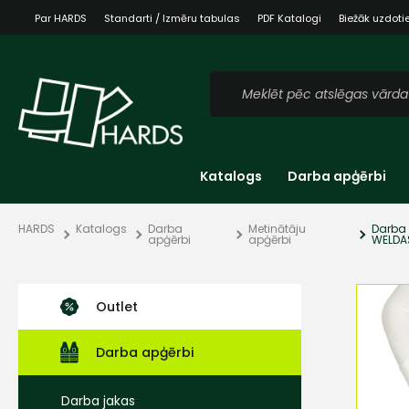
Par HARDS
Standarti / Izmēru tabulas
PDF Katalogi
Biežāk uzdoti
Katalogs
Darba apģērbi
HARDS
Katalogs
Darba
Metinātāju
Darba 
apģērbi
apģērbi
WELDA
Outlet
Darba apģērbi
Darba jakas