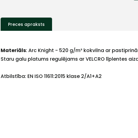
Preces apraksts
Materiāls
: Arc Knight - 520 g/m² kokvilna ar pastiprin
Staru galu platums regulējams ar VELCRO līplentes aizd
+
Atbilstība: EN ISO 11611:2015 klase 2/A1+A2
Sazinies
ar