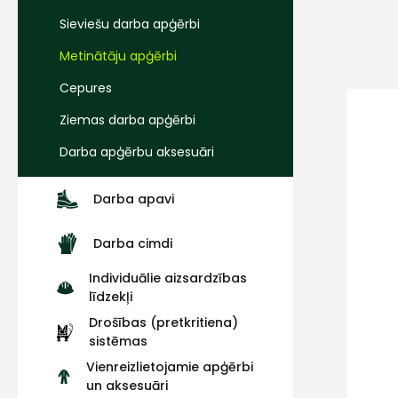
Sieviešu darba apģērbi
Metinātāju apģērbi
Cepures
Ziemas darba apģērbi
Darba apģērbu aksesuāri
Darba apavi
Darba cimdi
Individuālie aizsardzības
līdzekļi
Drošības (pretkritiena)
sistēmas
Vienreizlietojamie apģērbi
un aksesuāri