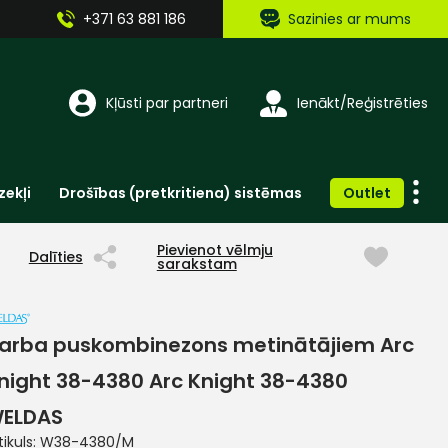
+371 63 881 186
Sazinies ar mums
Kļūsti par partneri
Ienākt/Reģistrēties
zekļi
Drošības (pretkritiena) sistēmas
Outlet
Vienreizlietojamie apģērbi un aksesuāri
Brīdinošās zīmes, lentes, uzlīmes
Pievienot vēlmju
Dalīties
sarakstam
arba puskombinezons metinātājiem Arc
night 38-4380 Arc Knight 38-4380
ELDAS
tikuls:
W38-4380/M