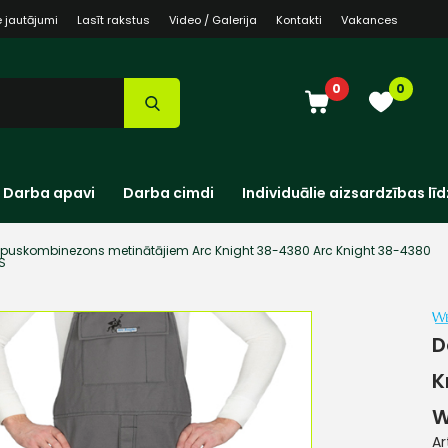
e jautājumi
Lasīt rakstus
Video / Galerija
Kontakti
Vakances
0
0
Darba apavi
Darba cimdi
Individuālie aizsardzības līd
puskombinezons metinātājiem Arc Knight 38-4380 Arc Knight 38-4380
S
D
K
W
Ar