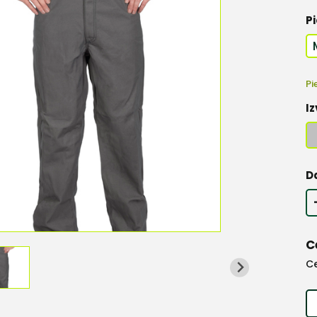
Pi
Pi
Iz
D
C
C