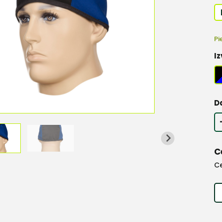
Pi
Iz
D
C
C