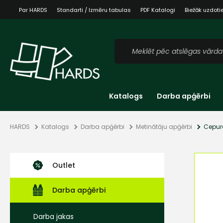
Par HARDS
Standarti / Izmēru tabulas
PDF Katalogi
Biežāk uzdoti
Katalogs
Darba apģērbi
HARDS
Katalogs
Darba apģērbi
Metinātāju apģērbi
Cepure
Outlet
Darba apģērbi
Darba jakas