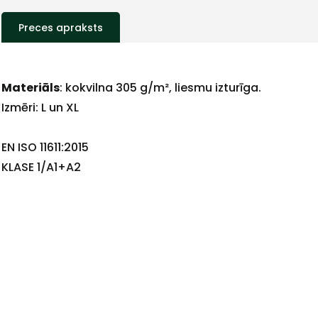
Preces apraksts
Materiāls
: kokvilna 305 g/m², liesmu izturīga.
Izmēri: L un XL
EN ISO 11611:2015
+
KLASE 1/A1+A2
Sazinies
ar