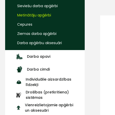
Sieviešu darba apģērbi
Metinātāju apģērbi
Cepures
Ziemas darba apģērbi
Darba apģērbu aksesuāri
Darba apavi
Darba cimdi
Individuālie aizsardzības
līdzekļi
Drošības (pretkritiena)
sistēmas
Vienreizlietojamie apģērbi
un aksesuāri