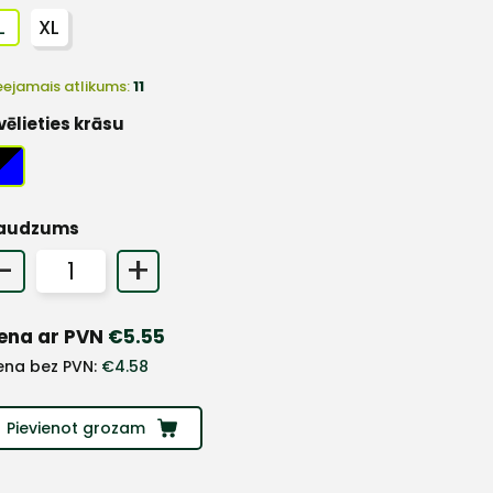
L
XL
eejamais atlikums:
11
vēlieties krāsu
audzums
-
+
ena ar PVN
€
5.55
ena bez PVN:
€
4.58
Pievienot grozam