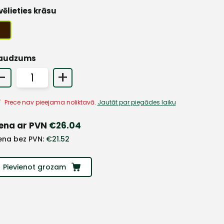
vēlieties krāsu
audzums
-
+
Prece nav pieejama noliktavā.
Jautāt par piegādes laiku
ena ar PVN
€
26.04
ena bez PVN:
€
21.52
Pievienot grozam