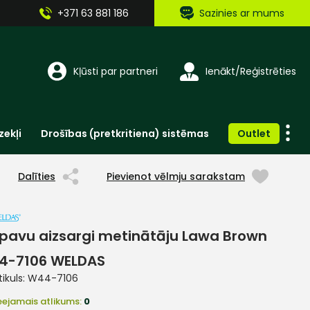
+371 63 881 186
Sazinies ar mums
Kļūsti par partneri
Ienākt/Reģistrēties
zekļi
Drošības (pretkritiena) sistēmas
Outlet
Vienreizlietojamie apģērbi un aksesuāri
Brīdinošās zīmes, lentes, uzlīmes
Dalīties
Pievienot vēlmju sarakstam
pavu aizsargi metinātāju Lawa Brown
4-7106 WELDAS
tikuls:
W44-7106
eejamais atlikums:
0