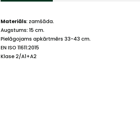
Materiāls
: zamšāda.
Augstums: 15 cm.
Pielāgojams apkārtmērs 33-43 cm.
EN ISO 11611:2015
Klase 2/A1+A2
+
Sazinies
ar