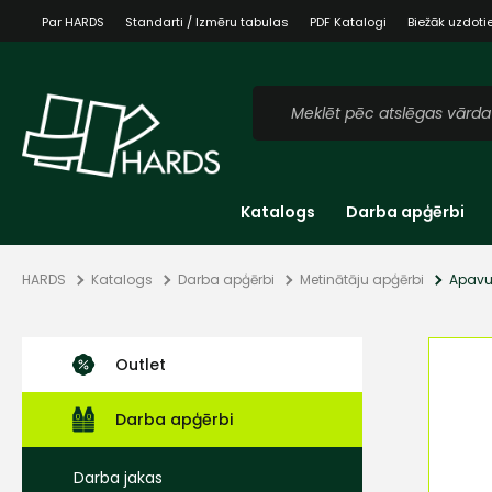
Par HARDS
Standarti / Izmēru tabulas
PDF Katalogi
Biežāk uzdoti
Katalogs
Darba apģērbi
HARDS
Katalogs
Darba apģērbi
Metinātāju apģērbi
Apavu
Outlet
Darba apģērbi
Darba jakas