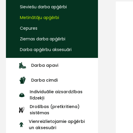
Sieviešu darba apģērbi
Metinātāju apģērbi
Cepures
Ziemas darba apģērbi
Darba apģērbu aksesuāri
Darba apavi
Darba cimdi
Individuālie aizsardzības
līdzekļi
Drošības (pretkritiena)
sistēmas
Vienreizlietojamie apģērbi
un aksesuāri