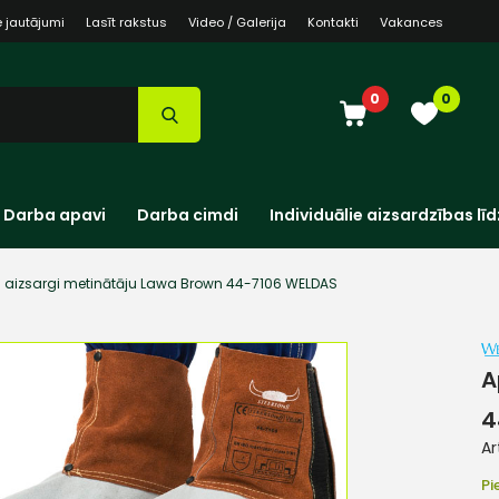
e jautājumi
Lasīt rakstus
Video / Galerija
Kontakti
Vakances
0
0
Darba apavi
Darba cimdi
Individuālie aizsardzības līd
 aizsargi metinātāju Lawa Brown 44-7106 WELDAS
A
4
Ar
Pi