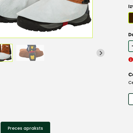
Iz
D
C
C
Preces apraksts