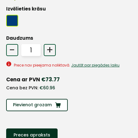
Izvēlieties krāsu
+
Daudzums
-
+
Sazinies
Prece nav pieejama noliktavā.
Jautāt par piegādes laiku
ar
Cena ar PVN
€
73.77
mums!
Cena bez PVN:
€
60.96
Atbildēsim
pēc
Pievienot grozam
iespējas
ātrāk
Vārds
Preces apraksts