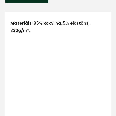
E-pasts
Materiāls
: 95% kokvilna, 5% elastāns,
330g/m².
Kontakttālrunis
Ziņojums