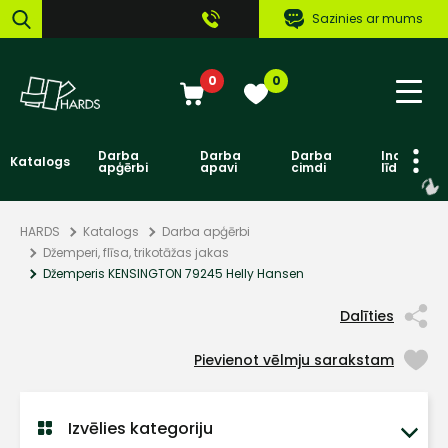
Sazinies ar mums
0
0
Darba
Darba
Darba
Individuāl
Katalogs
apģērbi
apavi
cimdi
līdzekļi
HARDS
Katalogs
Darba apģērbi
Džemperi, flīsa, trikotāžas jakas
Džemperis KENSINGTON 79245 Helly Hansen
Dalīties
Pievienot vēlmju sarakstam
Izvēlies kategoriju