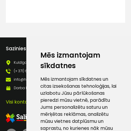
Piekrītu SIA Hards interne
lietošanas noteikumiem
Piekrītu saņemt jaunumu
pastā
Sazinies ar mums
Sūtīt ziņojumu
Mēs izmantojam
Kuldīgas iela 69a, Saldus, Saldus nov., LV - 3801
sīkdatnes
Klientu
(+ 371) 63 881 186
Mēs izmantojam sīkdatnes un
info@hards.lv
atbalsts
citas izsekošanas tehnoloģijas, lai
Darba laiks: Darbadienās: 8:00 - 17:00
uzlabotu Jūsu pārlūkošanas
pieredzi mūsu vietnē, parādītu
Darbdienās:
Visi kontakti
8:00 – 17:00
Jums personalizētu saturu un
mērķētas reklāmas, analizētu
(+371) 63 881
mūsu vietnes datplūsmu un
186
saprastu, no kurienes nāk mūsu