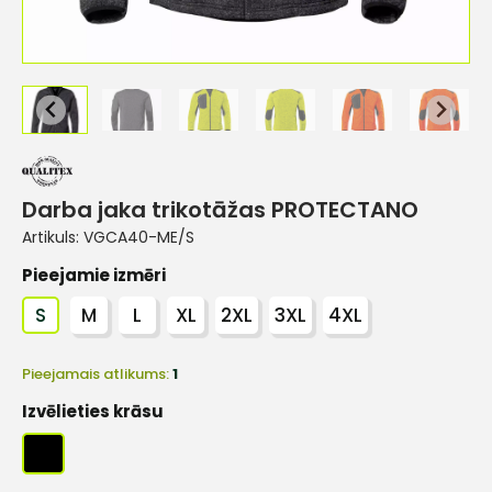
Darba jaka trikotāžas PROTECTANO
Artikuls:
VGCA40-ME/S
Pieejamie izmēri
S
M
L
XL
2XL
3XL
4XL
Pieejamais atlikums:
1
Izvēlieties krāsu