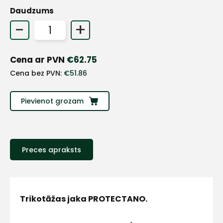
Daudzums
+
-
+
Sazinies
Cena ar PVN
€
62.75
Cena bez PVN:
€
51.86
ar
Pievienot grozam
mums!
Atbildēsim
pēc
iespējas
ātrāk
Preces apraksts
Vārds
Trikotāžas jaka PROTECTANO.