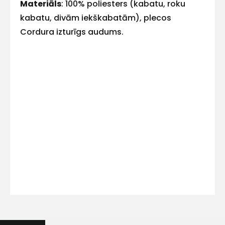
E-pasts
Materiāls
: 100% poliesters (kabatu, roku
kabatu, divām iekškabatām), plecos
Cordura izturīgs audums.
Kontakttālrunis
Ziņojums
Piekrītu SIA Hards interne
lietošanas noteikumiem