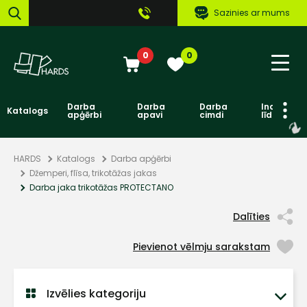
Sazinies ar mums
0
0
Darba
Darba
Darba
Individuāl
Katalogs
apģērbi
apavi
cimdi
līdzekļi
HARDS
Katalogs
Darba apģērbi
Džemperi, flīsa, trikotāžas jakas
Darba jaka trikotāžas PROTECTANO
Dalīties
Pievienot vēlmju sarakstam
Izvēlies kategoriju