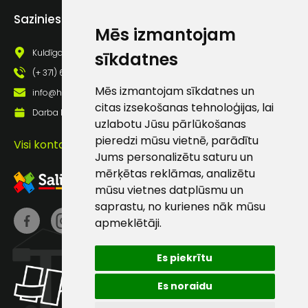
Piekrītu saņemt jaunumu
Sazinies ar mums
pastā
Mēs izmantojam
Kuldīgas iela 69a, Saldus, Saldus nov., LV - 3801
sīkdatnes
Sūtīt ziņojumu
(+ 371) 63 881 186
Mēs izmantojam sīkdatnes un
info@hards.lv
citas izsekošanas tehnoloģijas, lai
Klientu
Darba laiks: Darbadienās: 8:00 - 17:00
uzlabotu Jūsu pārlūkošanas
pieredzi mūsu vietnē, parādītu
Visi kontakti
atbalsts
Jums personalizētu saturu un
mērķētas reklāmas, analizētu
Darbdienās:
mūsu vietnes datplūsmu un
8:00 – 17:00
saprastu, no kurienes nāk mūsu
apmeklētāji.
(+371) 63 881
186
Es piekrītu
info@hards.lv
Es noraidu